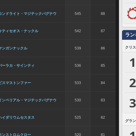
コンドライト・マジテックバグナウ
545
88
キティセオス・ナックル
542
87
ラン
クリス
マンガンナックル
539
86
1
パーラカ・サインティ
536
85
2
ビスマストンファー
533
84
3
インペリアル・マジテックバグナウ
530
83
ハイダリウムセスタス
525
82
グラン
1
モンストロムクロー
520
81