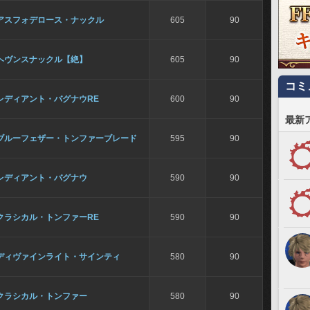
アスフォデロース・ナックル
605
90
ヘヴンスナックル【絶】
605
90
コミ
レディアント・バグナウRE
600
90
最新
ブルーフェザー・トンファーブレード
595
90
レディアント・バグナウ
590
90
クラシカル・トンファーRE
590
90
ディヴァインライト・サインティ
580
90
クラシカル・トンファー
580
90