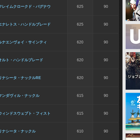
フレイムクロークド・バグナウ
625
90
エナレトス・ハンドルブレード
625
90
ルナエンヴォイ・サインティ
620
90
オルト・ハンドルブレード
620
90
リナシータ・ナックルRE
620
90
マンダヴィル・ナックル
615
90
ウィンドスウェプト・フィスト
615
90
リナシータ・ナックル
610
90