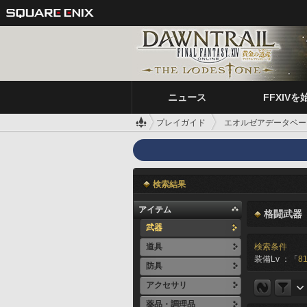
ニュース
FFXIVを
プレイガイド
エオルゼアデータベー
検索結果
アイテム
格闘武器
武器
道具
検索条件
装備Lv ：「
81
防具
アクセサリ
薬品・調理品