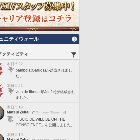
ュニティウォール
アクティビティ
本日 5:22
bambola(Garuda)が結成されまし
た。
本日 5:21
vida de libertad(Valefor)が結成され
ました。
本日 5:19
Matsui Zekai
Tonberry [Elemental]
「SUICIDE WILL BE ON THE
CONSCIENCE」を公開しました。
本日 5:19
Matsui Zekai
Tonberry [Elemental]