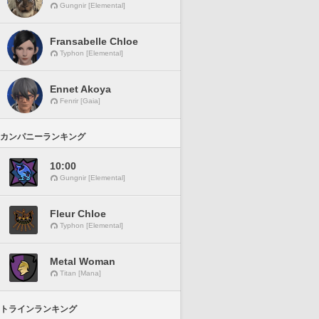
Gungnir [Elemental]
Fransabelle Chloe
Typhon [Elemental]
Ennet Akoya
Fenrir [Gaia]
カンパニーランキング
10:00
Gungnir [Elemental]
Fleur Chloe
Typhon [Elemental]
Metal Woman
Titan [Mana]
トラインランキング