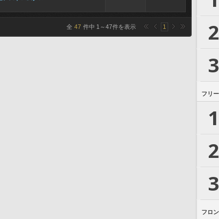
2
全
47
件中
1
～
47
件を表示
1
3
フリー
1
2
3
フロン