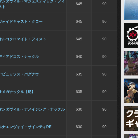
マンダヴィル・マジェスティック・フィ
645
90
スト
ヴォイドキャスト・クロー
645
90
オルコクロマイト・フィスト
645
90
ディアドコス・ナックル
640
90
アビュッソス・バグナウ
635
90
オメガナックル【絶】
635
90
マンダヴィル・アメイジング・ナックル
630
90
ルナエンヴォイ・サインティRE
630
90