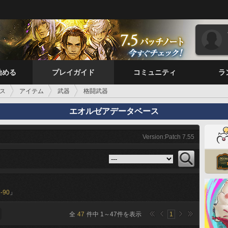
始める
プレイガイド
コミュニティ
ラ
ス
アイテム
武器
格闘武器
エオルゼアデータベース
Version:Patch 7.55
-90
」
全
47
件中
1
～
47
件を表示
1