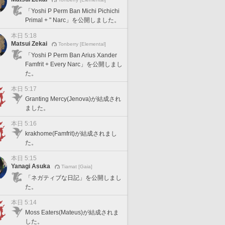
「Yoshi P Perm Ban Michi Pichichi
Primal + " Narc」を公開しました。
本日 5:18
Matsui Zekai
Tonberry [Elemental]
「Yoshi P Perm Ban Arius Xander
Famfrit + Every Narc」を公開しまし
た。
本日 5:17
Granting Mercy(Jenova)が結成され
ました。
本日 5:16
krakhome(Famfrit)が結成されまし
た。
本日 5:15
Yanagi Asuka
Tiamat [Gaia]
「ネガティブな日記」を公開しまし
た。
本日 5:14
Moss Eaters(Mateus)が結成されま
した。