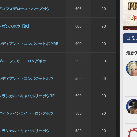
アスフォデロース・ハープボウ
605
90
ヘヴンスボウ【絶】
605
90
コミ
レディアント・コンポジットボウRE
600
90
最新
ブルーフェザー・ロングボウ
595
90
レディアント・コンポジットボウ
590
90
クラシカル・キャバルリーボウRE
590
90
ディヴァインライト・ロングボウ
580
90
クラシカル・キャバルリーボウ
580
90