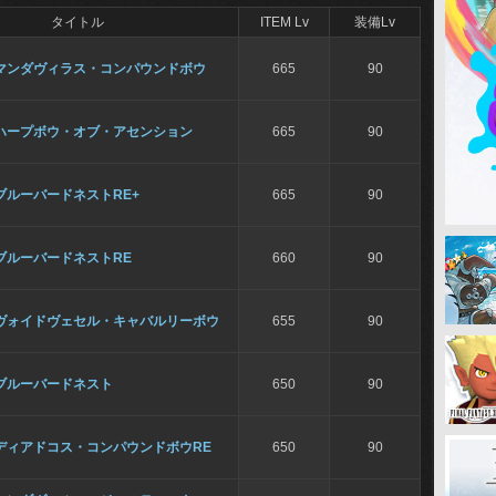
タイトル
ITEM Lv
装備Lv
マンダヴィラス・コンパウンドボウ
665
90
ハープボウ・オブ・アセンション
665
90
ブルーバードネストRE+
665
90
ブルーバードネストRE
660
90
ヴォイドヴェセル・キャバルリーボウ
655
90
ブルーバードネスト
650
90
ディアドコス・コンパウンドボウRE
650
90