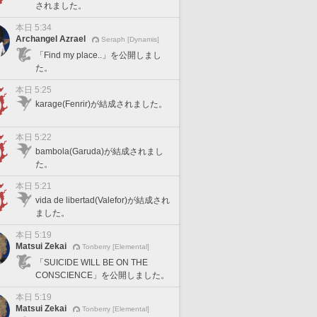
されました。
本日 5:34
Archangel Azrael
Seraph [Dynamis]
「Find my place..」を公開しまし
た。
本日 5:25
karage(Fenrir)が結成されました。
本日 5:22
bambola(Garuda)が結成されまし
た。
本日 5:21
vida de libertad(Valefor)が結成され
ました。
本日 5:19
Matsui Zekai
Tonberry [Elemental]
「SUICIDE WILL BE ON THE
CONSCIENCE」を公開しました。
本日 5:19
Matsui Zekai
Tonberry [Elemental]