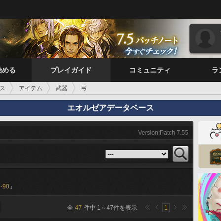
始める
プレイガイド
コミュニティ
ラ
ス
アイテム
武器
弓
エオルゼアデータベース
Version:Patch 7.55
-90
」
全
47
件中
1
～
47
件を表示
1