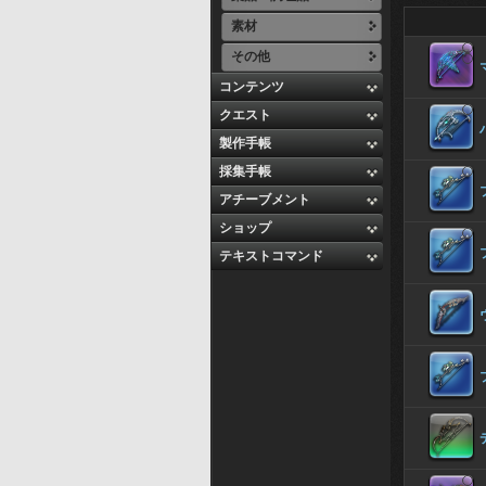
素材
その他
コンテンツ
クエスト
製作手帳
採集手帳
アチーブメント
ショップ
テキストコマンド