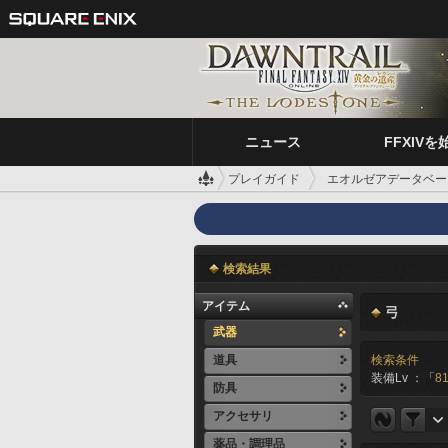
ニュース
FFXIVを
プレイガイド
エオルゼアデータベー
検索結果
アイテム
弓
武器
道具
検索条件
装備Lv ：「
81
防具
アクセサリ
薬品・調理品