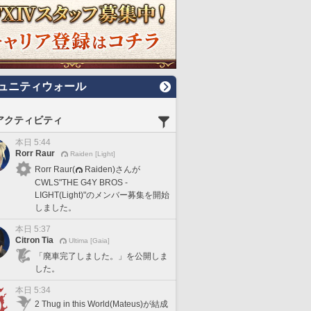
ュニティウォール
アクティビティ
本日 5:44
Rorr Raur
Raiden [Light]
Rorr Raur(
Raiden)さんが
CWLS"THE G4Y BROS -
LIGHT(Light)"のメンバー募集を開始
しました。
本日 5:37
Citron Tia
Ultima [Gaia]
「廃車完了しました。」を公開しま
した。
本日 5:34
2 Thug in this World(Mateus)が結成