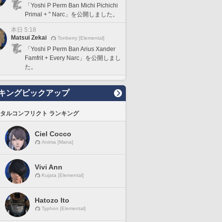
「Yoshi P Perm Ban Michi Pichichi
Primal + " Narc」を公開しました。
本日 5:18
Matsui Zekai
Tonberry [Elemental]
「Yoshi P Perm Ban Arius Xander
Famfrit + Every Narc」を公開しまし
た。
キングピックアップ
タルコンフリクト ランキング
Ciel Cocco
Anima [Mana]
Vivi Ann
Kujata [Elemental]
Hatozo Ito
Typhon [Elemental]