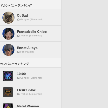
ドカンパニーランキング
Ot Sad
Gungnir [Elemental]
Fransabelle Chloe
Typhon [Elemental]
Ennet Akoya
Fenrir [Gaia]
カンパニーランキング
10:00
Gungnir [Elemental]
Fleur Chloe
Typhon [Elemental]
Metal Woman