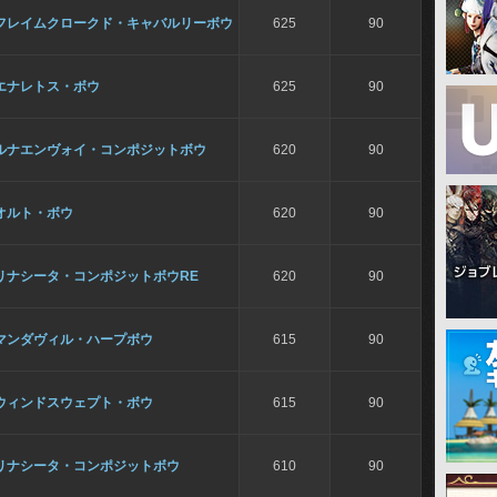
フレイムクロークド・キャバルリーボウ
625
90
エナレトス・ボウ
625
90
ルナエンヴォイ・コンポジットボウ
620
90
オルト・ボウ
620
90
リナシータ・コンポジットボウRE
620
90
マンダヴィル・ハープボウ
615
90
ウィンドスウェプト・ボウ
615
90
リナシータ・コンポジットボウ
610
90