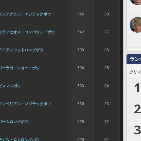
インテグラル・マジテックボウ
545
88
キティセオス・コンパウンドボウ
542
87
アイアンウッドロングボウ
539
86
ラン
パーラカ・ショートボウ
536
85
クリス
1
ビスマスボウ
533
84
2
インペリアル・マジテックボウ
530
83
パームロングボウ
525
82
3
モンストロムロングボウ
520
81