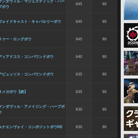
マンダヴィル・マジェスティック・ハー
645
90
プボウ
ヴォイドキャスト・キャバルリーボウ
645
90
ラァー・ロングボウ
645
90
ディアドコス・コンパウンドボウ
640
90
アビュッソス・コンパウンドボウ
635
90
オメガボウ【絶】
635
90
マンダヴィル・アメイジング・ハープボ
630
90
ウ
ルナエンヴォイ・コンポジットボウRE
630
90