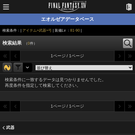
エオルゼアデータベース
検索条件：|
アイテム>武器>弓
| 装備Lv ：
81-90
|
検索結果
（
0
件）
1ページ / 1ページ
検索条件に一致するデータは見つかりませんでした。
再度条件を指定して検索してください。
1ページ / 1ページ
武器