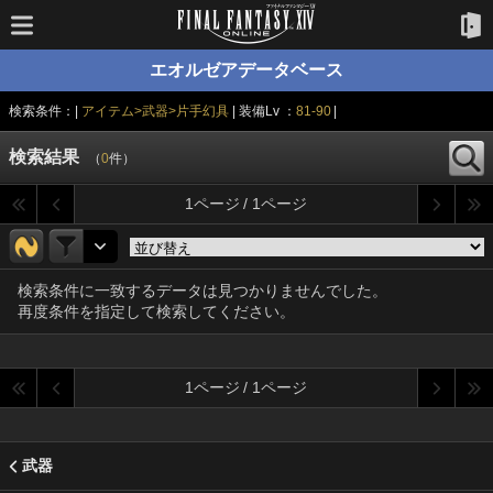
エオルゼアデータベース
検索条件：|
アイテム>武器>片手幻具
| 装備Lv ：
81-90
|
検索結果
（
0
件）
1ページ / 1ページ
検索条件に一致するデータは見つかりませんでした。
再度条件を指定して検索してください。
1ページ / 1ページ
武器