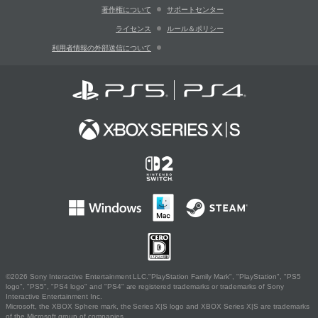
著作権について
サポートセンター
ライセンス
ルール＆ポリシー
利用者情報の外部送信について
©2026 Sony Interactive Entertainment LLC."PlayStation Family Mark", "PlayStation", "PS5
logo", "PS5", "PS4 logo" and "PS4" are registered trademarks or trademarks of Sony
Interactive Entertainment Inc.
Microsoft, the XBOX Sphere mark, the Series X|S logo and XBOX Series X|S are trademarks
of the Microsoft group of companies.