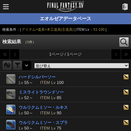
エオルゼアデータベース
検索条件：|
アイテム>道具>木工道具(主道具)
| ITEM Lv ：
51-100
|
検索結果
（
8
件）
1ページ / 1ページ
ハードシルバーソー
Lv
55～
ITEM Lv
100
ミスライトラウンドソー
Lv
52～
ITEM Lv
85
ウルリクムミソー・ルキス
Lv
50～
ITEM Lv
90
ウルリクムミソー・スプラ
Lv
50～
ITEM Lv
75