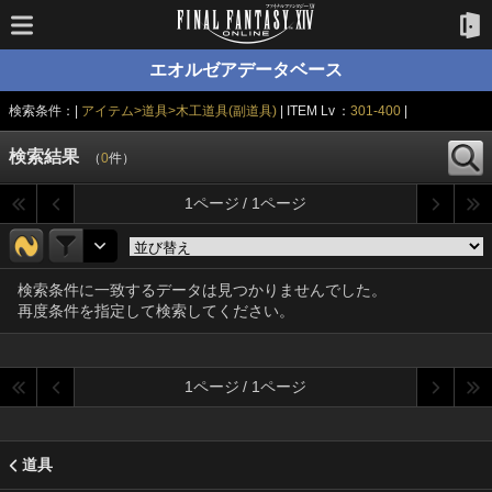
エオルゼアデータベース
検索条件：|
アイテム>道具>木工道具(副道具)
| ITEM Lv ：
301-400
|
検索結果
（
0
件）
1ページ / 1ページ
検索条件に一致するデータは見つかりませんでした。
再度条件を指定して検索してください。
1ページ / 1ページ
道具