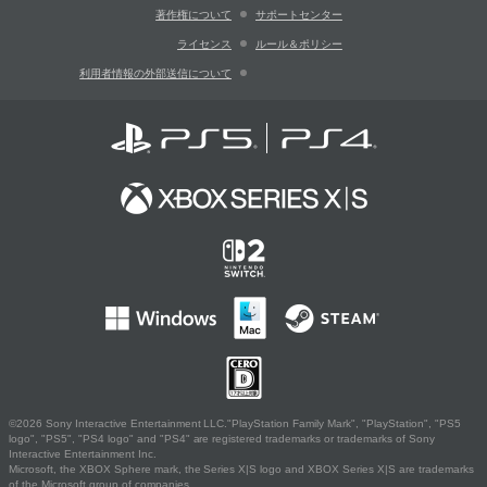
著作権について
サポートセンター
ライセンス
ルール＆ポリシー
利用者情報の外部送信について
©2026 Sony Interactive Entertainment LLC."PlayStation Family Mark", "PlayStation", "PS5
logo", "PS5", "PS4 logo" and "PS4" are registered trademarks or trademarks of Sony
Interactive Entertainment Inc.
Microsoft, the XBOX Sphere mark, the Series X|S logo and XBOX Series X|S are trademarks
of the Microsoft group of companies.