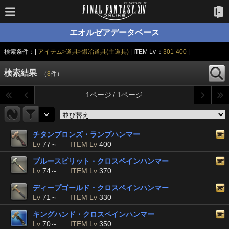
エオルゼアデータベース
検索条件：|
アイテム>道具>鍛冶道具(主道具)
| ITEM Lv ：
301-400
|
検索結果
（
8
件）
1ページ / 1ページ
チタンブロンズ・ランプハンマー
Lv
77～
ITEM Lv
400
ブルースピリット・クロスペインハンマー
Lv
74～
ITEM Lv
370
ディープゴールド・クロスペインハンマー
Lv
71～
ITEM Lv
330
キングハンド・クロスペインハンマー
Lv
70～
ITEM Lv
350