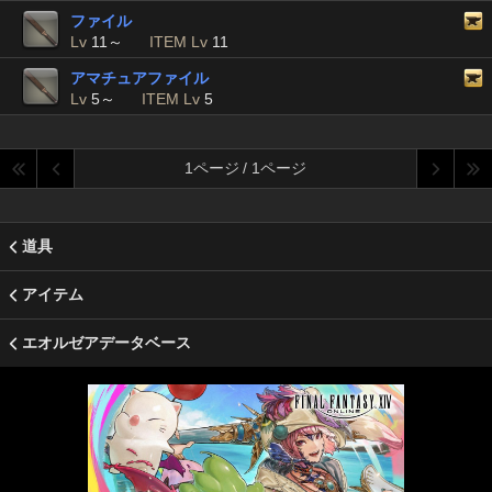
ファイル
Lv
11～
ITEM Lv
11
アマチュアファイル
Lv
5～
ITEM Lv
5
1ページ / 1ページ
道具
アイテム
エオルゼアデータベース