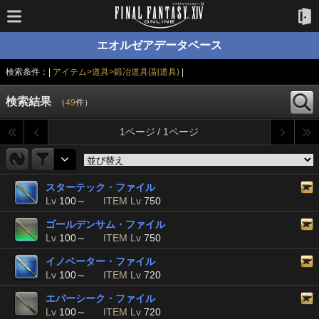
エオルゼアデータベース
検索条件：|
アイテム>道具>鍛冶道具(副道具)
|
検索結果
（
49
件）
1ページ / 1ページ
スターテック・ファイル
Lv
100～
ITEM Lv
750
ゴールデンサム・ファイル
Lv
100～
ITEM Lv
750
イノベーター・ファイル
Lv
100～
ITEM Lv
720
エバーシーク・ファイル
Lv
100～
ITEM Lv
720