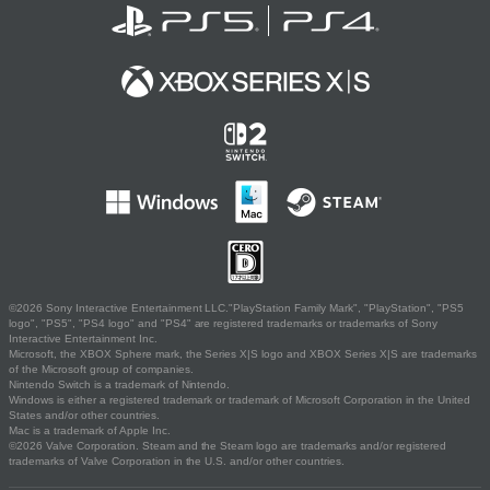
©2026 Sony Interactive Entertainment LLC."PlayStation Family Mark", "PlayStation", "PS5
logo", "PS5", "PS4 logo" and "PS4" are registered trademarks or trademarks of Sony
Interactive Entertainment Inc.
Microsoft, the XBOX Sphere mark, the Series X|S logo and XBOX Series X|S are trademarks
of the Microsoft group of companies.
Nintendo Switch is a trademark of Nintendo.
Windows is either a registered trademark or trademark of Microsoft Corporation in the United
States and/or other countries.
Mac is a trademark of Apple Inc.
©2026 Valve Corporation. Steam and the Steam logo are trademarks and/or registered
trademarks of Valve Corporation in the U.S. and/or other countries.