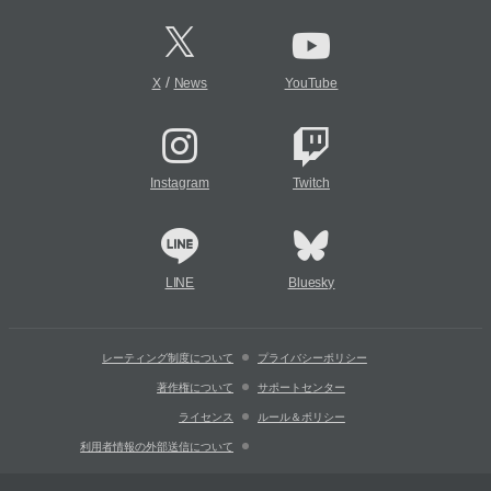
/
X
News
YouTube
Instagram
Twitch
LINE
Bluesky
レーティング制度について
プライバシーポリシー
著作権について
サポートセンター
ライセンス
ルール＆ポリシー
利用者情報の外部送信について