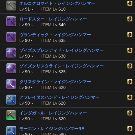
オルコクロマイト・レイジングハンマー
Lv
91～
ITEM Lv
610
ロードスター・レイジングハンマー
Lv
90～
ITEM Lv
640
ヴランティック・レイジングハンマー
Lv
90～
ITEM Lv
635
ゾイズスプレンディド・レイジングハンマー
Lv
90～
ITEM Lv
630
ゾイズクリスタライン・レイジングハンマー
Lv
90～
ITEM Lv
625
クリスタライン・レイジングハンマー
Lv
90～
ITEM Lv
620
アフレイタスハンド・レイジングハンマー
Lv
90～
ITEM Lv
620
インダガトル・レイジングハンマー
Lv
90～
ITEM Lv
620
モーエン・レイジングハンマーRE
Lv
90～
ITEM Lv
590