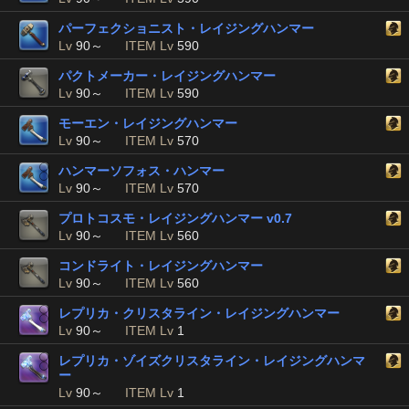
パーフェクショニスト・レイジングハンマー
Lv
90～
ITEM Lv
590
パクトメーカー・レイジングハンマー
Lv
90～
ITEM Lv
590
モーエン・レイジングハンマー
Lv
90～
ITEM Lv
570
ハンマーソフォス・ハンマー
Lv
90～
ITEM Lv
570
プロトコスモ・レイジングハンマー v0.7
Lv
90～
ITEM Lv
560
コンドライト・レイジングハンマー
Lv
90～
ITEM Lv
560
レプリカ・クリスタライン・レイジングハンマー
Lv
90～
ITEM Lv
1
レプリカ・ゾイズクリスタライン・レイジングハンマ
ー
Lv
90～
ITEM Lv
1