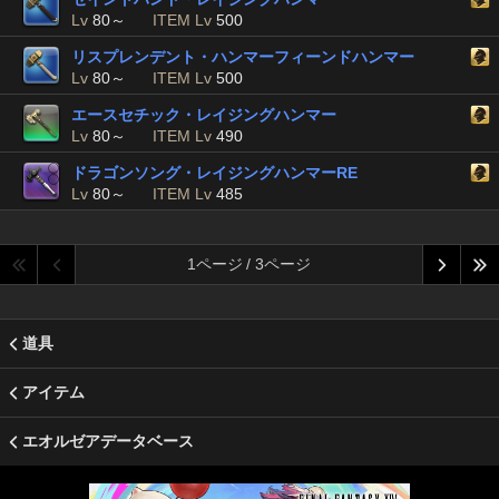
Lv
80～
ITEM Lv
500
リスプレンデント・ハンマーフィーンドハンマー
Lv
80～
ITEM Lv
500
エースセチック・レイジングハンマー
Lv
80～
ITEM Lv
490
ドラゴンソング・レイジングハンマーRE
Lv
80～
ITEM Lv
485
1ページ / 3ページ
道具
アイテム
エオルゼアデータベース