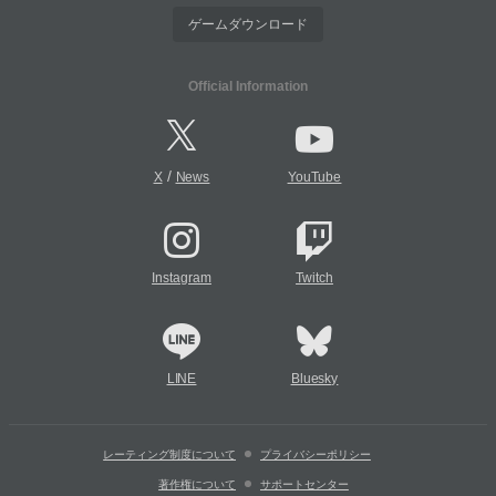
ゲームダウンロード
Official Information
/
X
News
YouTube
Instagram
Twitch
LINE
Bluesky
レーティング制度について
プライバシーポリシー
著作権について
サポートセンター