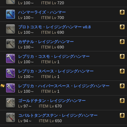
Lv
100～
ITEM Lv
720
ハンマーライズ・ハンマー
Lv
100～
ITEM Lv
700
プロトコスモ・レイジングハンマー v0.8
Lv
100～
ITEM Lv
690
カザナル・レイジングハンマー
Lv
100～
ITEM Lv
690
レプリカ・コスモ・レイジングハンマー
Lv
100～
ITEM Lv
1
レプリカ・スペース・レイジングハンマー
Lv
100～
ITEM Lv
1
レプリカ・ハイパースペース・レイジングハンマー
Lv
100～
ITEM Lv
1
ゴールドチタン・レイジングハンマー
Lv
97～
ITEM Lv
670
コバルトタングステン・レイジングハンマー
Lv
94～
ITEM Lv
650