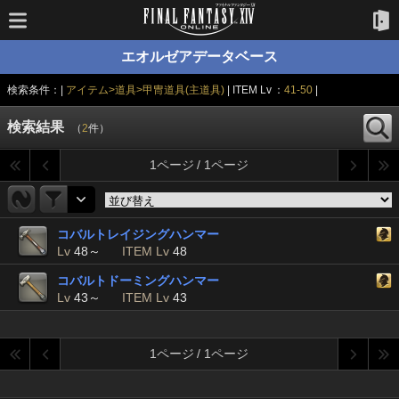
エオルゼアデータベース
検索条件：|
アイテム>道具>甲冑道具(主道具)
| ITEM Lv ：
41-50
|
検索結果
（
2
件）
1ページ / 1ページ
コバルトレイジングハンマー
Lv
48～
ITEM Lv
48
コバルトドーミングハンマー
Lv
43～
ITEM Lv
43
1ページ / 1ページ