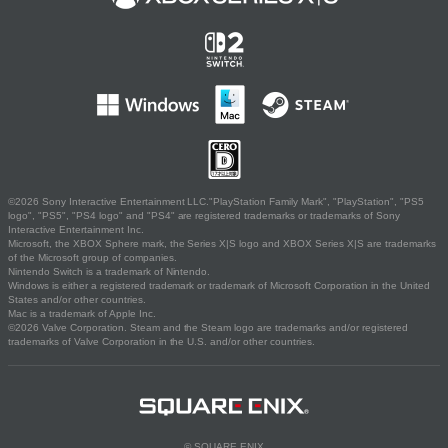
©2026 Sony Interactive Entertainment LLC."PlayStation Family Mark", "PlayStation", "PS5
logo", "PS5", "PS4 logo" and "PS4" are registered trademarks or trademarks of Sony
Interactive Entertainment Inc.
Microsoft, the XBOX Sphere mark, the Series X|S logo and XBOX Series X|S are trademarks
of the Microsoft group of companies.
Nintendo Switch is a trademark of Nintendo.
Windows is either a registered trademark or trademark of Microsoft Corporation in the United
States and/or other countries.
Mac is a trademark of Apple Inc.
©2026 Valve Corporation. Steam and the Steam logo are trademarks and/or registered
trademarks of Valve Corporation in the U.S. and/or other countries.
© SQUARE ENIX