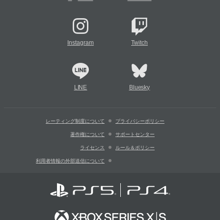
Instagram
Twitch
LINE
Bluesky
レーティング制度について
プライバシーポリシー
著作権について
サポートセンター
ライセンス
ルール＆ポリシー
利用者情報の外部送信について