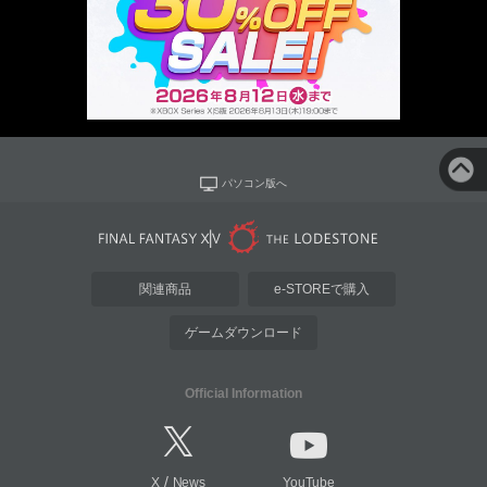
パソコン版へ
関連商品
e-STOREで購入
ゲームダウンロード
Official Information
/
X
News
YouTube