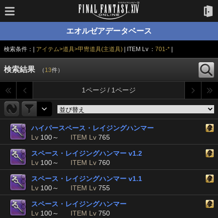
エオルゼアデータベース
検索条件：|
アイテム>道具>甲冑道具(主道具)
| ITEM Lv ：
701-*
|
検索結果
（
13
件）
1ページ / 1ページ
ハイパースペース・レイジングハンマー
Lv
100～
ITEM Lv
765
スペース・レイジングハンマー v1.2
Lv
100～
ITEM Lv
760
スペース・レイジングハンマー v1.1
Lv
100～
ITEM Lv
755
スペース・レイジングハンマー
Lv
100～
ITEM Lv
750