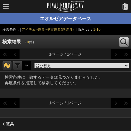
エオルゼアデータベース
検索条件：|
アイテム>道具>甲冑道具(副道具)
| ITEM Lv ：
1-10
|
検索結果
（
0
件）
1ページ / 1ページ
検索条件に一致するデータは見つかりませんでした。
再度条件を指定して検索してください。
1ページ / 1ページ
道具