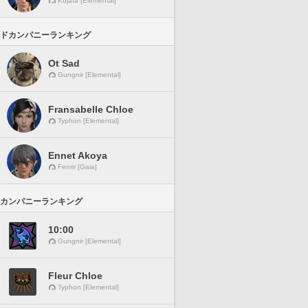
Kujata [Elemental]
ドカンパニーランキング
Ot Sad
Gungnir [Elemental]
Fransabelle Chloe
Typhon [Elemental]
Ennet Akoya
Fenrir [Gaia]
カンパニーランキング
10:00
Gungnir [Elemental]
Fleur Chloe
Typhon [Elemental]