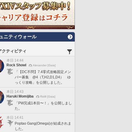
ュニティウォール
アクティビティ
本日 14:44
Rock Showl
Alexander [Gaia]
「【DC不問】7.4零式攻略固定メン
バー募集 @4（T,H2,D1,D4） ゆ
っくり攻略」を公開しました。
本日 14:43
Haruki Momijiba
Ridill [Gaia]
「PW完成1本目〜！」を公開しまし
た。
本日 14:41
Poptao Gang(Omega)が結成されま
した。