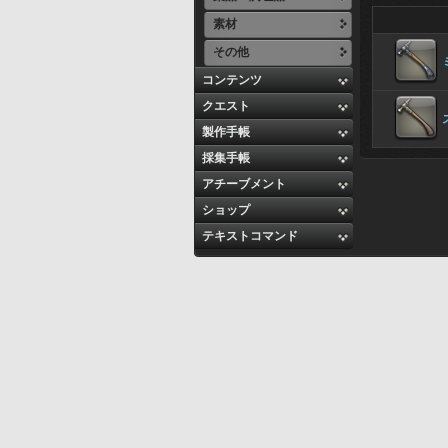
素材
その他
コンテンツ
クエスト
製作手帳
採集手帳
アチーブメント
ショップ
テキストコマンド