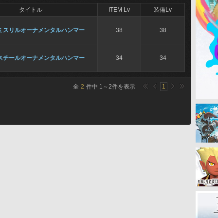
タイトル
ITEM Lv
装備Lv
ミスリルオーナメンタルハンマー
38
38
スチールオーナメンタルハンマー
34
34
全
2
件中
1
～
2
件を表示
1