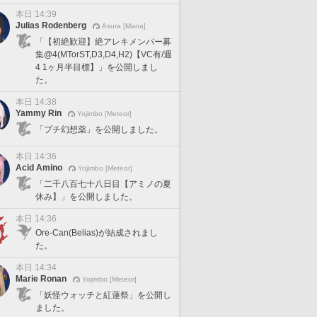
本日 14:39
Julias Rodenberg
Asura [Mana]
「【初絶歓迎】絶アレキメンバー募
集@4(MTorST,D3,D4,H2)【VC有/週
4 1ヶ月半目標】」を公開しまし
た。
本日 14:38
Yammy Rin
Yojimbo [Meteor]
「プチ幻想薬」を公開しました。
本日 14:36
Acid Amino
Yojimbo [Meteor]
「二千八百七十八日目【アミノの夏
休み】」を公開しました。
本日 14:36
Ore-Can(Belias)が結成されまし
た。
本日 14:34
Marie Ronan
Yojimbo [Meteor]
「妖怪ウォッチと紅蓮祭」を公開し
ました。