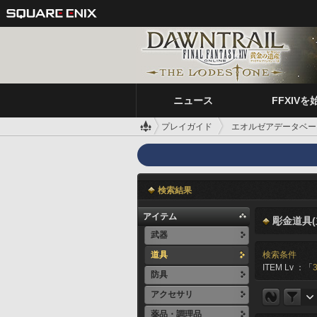
ニュース
FFXIVを
プレイガイド
エオルゼアデータベー
検索結果
アイテム
彫金道具(
武器
道具
検索条件
ITEM Lv ：「
防具
アクセサリ
薬品・調理品