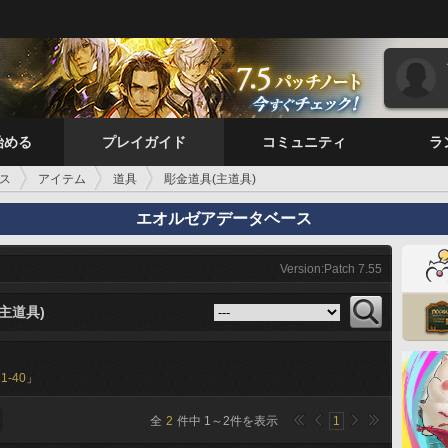
始める
プレイガイド
コミュニティ
ラ
ス
アイテム
道具
彫金道具(主道具)
エオルゼアデータベース
Version:Patch 7.55
主道具)
31-40
」
全
2
件中
1
～
2
件を表示
1