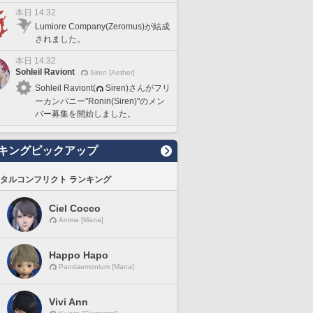
本日 14:32
Lumiore Company(Zeromus)が結成
されました。
本日 14:32
Sohleil Raviont
Siren [Aether]
Sohleil Raviont(
Siren)さんがフリ
ーカンパニー"Ronin(Siren)"のメン
バー募集を開始しました。
キングピックアップ
タルコンフリクト ランキング
Ciel Cocco
Anima [Mana]
Happo Hapo
Pandaemonium [Mana]
Vivi Ann