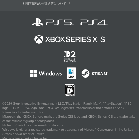
利用者情報の外部送信について
©2026 Sony Interactive Entertainment LLC."PlayStation Family Mark", "PlayStation", "PS5
logo", "PS5", "PS4 logo" and "PS4" are registered trademarks or trademarks of Sony
Interactive Entertainment Inc.
Microsoft, the XBOX Sphere mark, the Series X|S logo and XBOX Series X|S are trademarks
of the Microsoft group of companies.
Nintendo Switch is a trademark of Nintendo.
Windows is either a registered trademark or trademark of Microsoft Corporation in the United
States and/or other countries.
Mac is a trademark of Apple Inc.