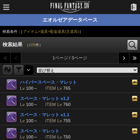
エオルゼアデータベース
検索条件：|
アイテム>道具>彫金道具(主道具)
|
検索結果
（
105
件）
1ページ / 3ページ
ハイパースペース・マレット
Lv
100～
ITEM Lv
765
スペース・マレット v1.2
Lv
100～
ITEM Lv
760
スペース・マレット v1.1
Lv
100～
ITEM Lv
755
スペース・マレット
Lv
100～
ITEM Lv
750