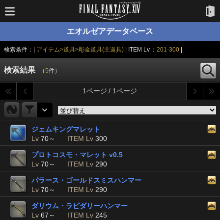
エオルゼアデータベース
検索条件：|
アイテム>道具>彫金道具(主道具)
| ITEM Lv ：
201-300
|
検索結果
（
5
件）
1ページ / 1ページ
ジェムキングマレット
Lv
70～
ITEM Lv
300
プロトコスモ・マレット v0.5
Lv
70～
ITEM Lv
290
パラース・ゴールドスミスハンマー
Lv
70～
ITEM Lv
290
ダリウム・ラピダリーハンマー
Lv
67～
ITEM Lv
245