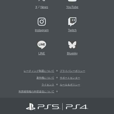
/
X
News
YouTube
Instagram
Twitch
LINE
Bluesky
レーティング制度について
プライバシーポリシー
著作権について
サポートセンター
ライセンス
ルール＆ポリシー
利用者情報の外部送信について