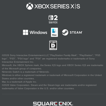
©2026 Sony Interactive Entertainment LLC."PlayStation Family Mark", "PlayStation", "PS5
logo", "PS5", "PS4 logo" and "PS4" are registered trademarks or trademarks of Sony
Interactive Entertainment Inc.
Microsoft, the XBOX Sphere mark, the Series X|S logo and XBOX Series X|S are trademarks
of the Microsoft group of companies.
Nintendo Switch is a trademark of Nintendo.
Windows is either a registered trademark or trademark of Microsoft Corporation in the United
States and/or other countries.
Mac is a trademark of Apple Inc.
©2026 Valve Corporation. Steam and the Steam logo are trademarks and/or registered
trademarks of Valve Corporation in the U.S. and/or other countries.