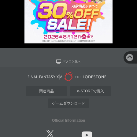
パソコン版へ
関連商品
e-STOREで購入
ゲームダウンロード
Official Information