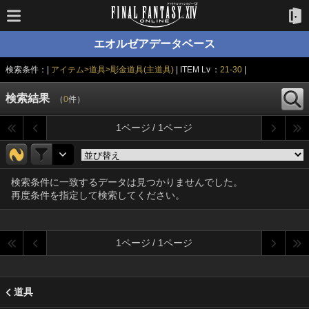
エオルゼアデータベース
検索条件：|
アイテム>道具>彫金道具(主道具)
| ITEM Lv ：
21-30
|
検索結果
（
0
件）
1ページ / 1ページ
検索条件に一致するデータは見つかりませんでした。
再度条件を指定して検索してください。
1ページ / 1ページ
道具