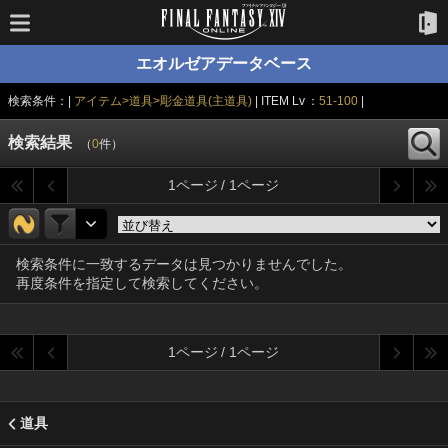
エオルゼアデータベース
検索条件：|
アイテム>道具>彫金道具(主道具)
| ITEM Lv ：
51-100
|
検索結果
（
0
件）
1ページ / 1ページ
検索条件に一致するデータは見つかりませんでした。
再度条件を指定して検索してください。
1ページ / 1ページ
道具