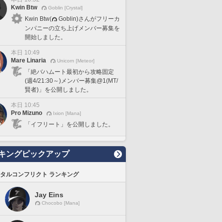
Kwin Btw
Goblin [Crystal]
Kwin Btw(
Goblin)さんがフリーカ
ンパニーの立ち上げメンバー募集を
開始しました。
本日 10:49
Mare Linaria
Unicorn [Meteor]
「絶バハムート最初から攻略固定
(週4/21:30～)メンバー募集@1(MT/
賢者)」を公開しました。
本日 10:45
Pro Mizuno
Ixion [Mana]
「イフリート」を公開しました。
キングピックアップ
タルコンフリクト ランキング
Jay Eins
Chocobo [Mana]