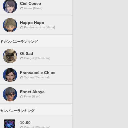
Ciel Cocco
Anima [Mana]
Happo Hapo
Pandaemonium [Mana]
ドカンパニーランキング
Ot Sad
Gungnir [Elemental]
Fransabelle Chloe
Typhon [Elemental]
Ennet Akoya
Fenrir [Gaia]
カンパニーランキング
10:00
Gungnir [Elemental]