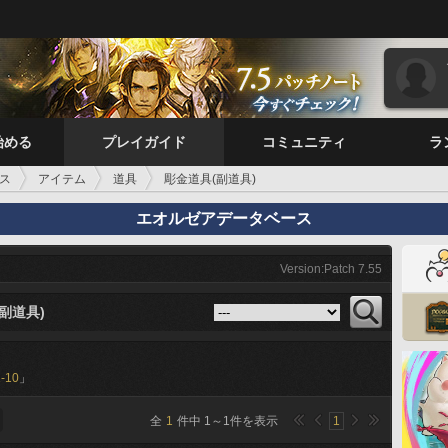
始める
プレイガイド
コミュニティ
ラ
ス
アイテム
道具
彫金道具(副道具)
エオルゼアデータベース
Version:Patch 7.55
副道具)
1-10
」
全
1
件中
1
～
1
件を表示
1