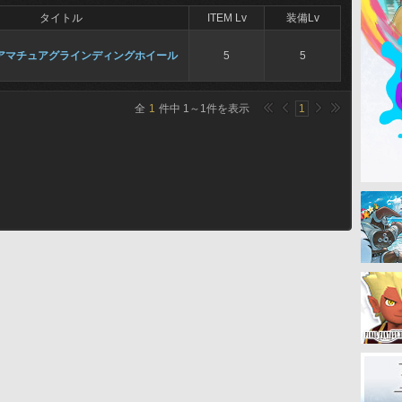
タイトル
ITEM Lv
装備Lv
アマチュアグラインディングホイール
5
5
全
1
件中
1
～
1
件を表示
1