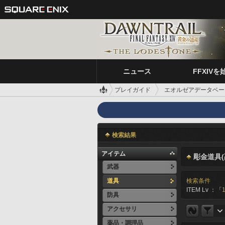
ニュース
FFXIVを
プレイガイド
エオルゼアデータベー
検索結果
アイテム
彫金道具(
武器
道具
検索条件
ITEM Lv ：「
防具
アクセサリ
薬品・調理品