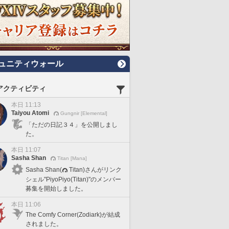
ュニティウォール
アクティビティ
本日 11:13
Taiyou Atomi
Gungnir [Elemental]
「ただの日記３４」を公開しまし
た。
本日 11:07
Sasha Shan
Titan [Mana]
Sasha Shan(
Titan)さんがリンク
シェル"PiyoPiyo(Titan)"のメンバー
募集を開始しました。
本日 11:06
The Comfy Corner(Zodiark)が結成
されました。