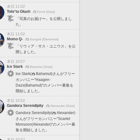
本日 11:02
Tohr'to Gluxh
Fenrir [Gaia]
「写真のお届け〜」を公開しまし
た。
本日 11:02
Momo Q-
Gungnir [Elemental]
「リウィア・サス・ユニウス」を公
開しました。
本日 10:57
Ice Stark
Bahamut [Gaia]
Ice Stark(
Bahamut)さんがフリー
カンパニー"Haagen-
Dazs(Bahamut)"のメンバー募集を
開始しました。
本日 10:52
Gandora Serendipity
Alexander [Gaia]
Gandora Serendipity(
Alexander)
さんがフリーカンパニー"Scarlet
Monsoon(Alexander)"のメンバー募
集を開始しました。
本日 10:52