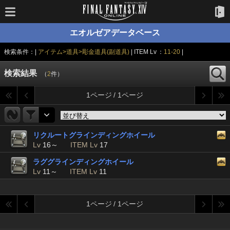
エオルゼアデータベース
検索条件：|
アイテム>道具>彫金道具(副道具)
| ITEM Lv ：
11-20
|
検索結果
（
2
件）
1ページ / 1ページ
リクルートグラインディングホイール
Lv
16～
ITEM Lv
17
ラググラインディングホイール
Lv
11～
ITEM Lv
11
1ページ / 1ページ