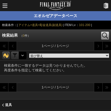
エオルゼアデータベース
検索条件：|
アイテム>道具>彫金道具(副道具)
| ITEM Lv ：
101-200
|
検索結果
（
0
件）
1ページ / 1ページ
検索条件に一致するデータは見つかりませんでした。
再度条件を指定して検索してください。
1ページ / 1ページ
道具