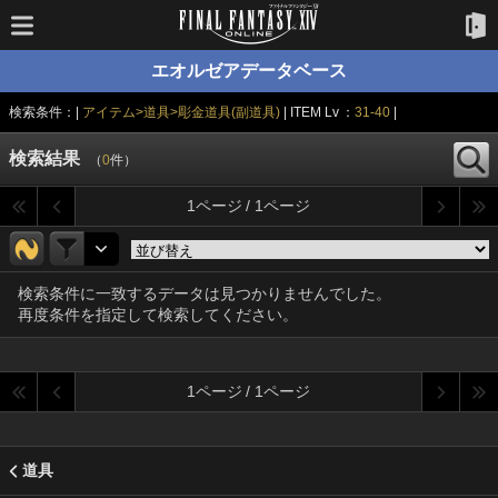
エオルゼアデータベース
検索条件：|
アイテム>道具>彫金道具(副道具)
| ITEM Lv ：
31-40
|
検索結果
（
0
件）
1ページ / 1ページ
検索条件に一致するデータは見つかりませんでした。
再度条件を指定して検索してください。
1ページ / 1ページ
道具