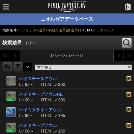
エオルゼアデータベース
検索条件：|
アイテム>道具>革細工道具(副道具)
| ITEM Lv ：
101-200
|
検索結果
（
7
件）
1ページ / 1ページ
ハイスチールアウル
Lv
63～
ITEM Lv
200
ハイドキープアウルRE
Lv
60～
ITEM Lv
200
ハイミスライトアウル
Lv
60～
ITEM Lv
195
ハイドキープアウル
Lv
60～
ITEM Lv
180