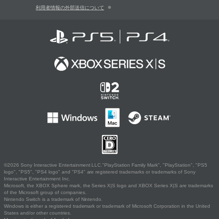
利用者情報の外部送信について
©2026 Sony Interactive Entertainment LLC."PlayStation Family Mark", "PlayStation", "PS5
logo", "PS5", "PS4 logo" and "PS4" are registered trademarks or trademarks of Sony
Interactive Entertainment Inc.
Microsoft, the XBOX Sphere mark, the Series X|S logo and XBOX Series X|S are trademarks
of the Microsoft group of companies.
Nintendo Switch is a trademark of Nintendo.
Windows is either a registered trademark or trademark of Microsoft Corporation in the United
States and/or other countries.