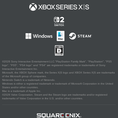
©2026 Sony Interactive Entertainment LLC."PlayStation Family Mark", "PlayStation", "PS5
logo", "PS5", "PS4 logo" and "PS4" are registered trademarks or trademarks of Sony
Interactive Entertainment Inc.
Microsoft, the XBOX Sphere mark, the Series X|S logo and XBOX Series X|S are trademarks
of the Microsoft group of companies.
Nintendo Switch is a trademark of Nintendo.
Windows is either a registered trademark or trademark of Microsoft Corporation in the United
States and/or other countries.
Mac is a trademark of Apple Inc.
©2026 Valve Corporation. Steam and the Steam logo are trademarks and/or registered
trademarks of Valve Corporation in the U.S. and/or other countries.