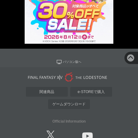
パソコン版へ
関連商品
e-STOREで購入
ゲームダウンロード
Official Information