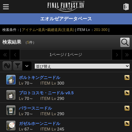
エオルゼアデータベース
検索条件：|
アイテム>道具>裁縫道具(主道具)
| ITEM Lv ：
201-300
|
検索結果
（
5
件）
1ページ / 1ページ
ボルトキングニードル
Lv
70～
ITEM Lv
300
プロトコスモ・ニードル v0.5
Lv
70～
ITEM Lv
290
パラースニードル
Lv
70～
ITEM Lv
290
ガゼルホーンニードル
Lv
67～
ITEM Lv
245