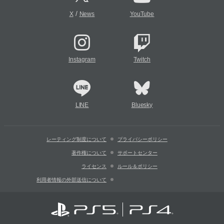
/
X
News
YouTube
Instagram
Twitch
LINE
Bluesky
レーティング制度について
プライバシーポリシー
著作権について
サポートセンター
ライセンス
ルール＆ポリシー
利用者情報の外部送信について