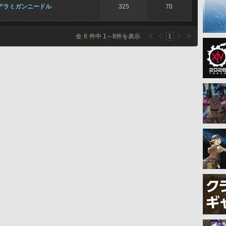
アラミガンニードル
325
70
全
8
件中
1
～
8
件を表示
1