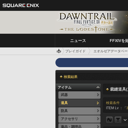
ニュース
FFXIVを
プレイガイド
エオルゼアデータベー
検索結果
アイテム
裁縫道具(
武器
道具
検索条件
ITEM Lv ：「
防具
アクセサリ
薬品・調理品