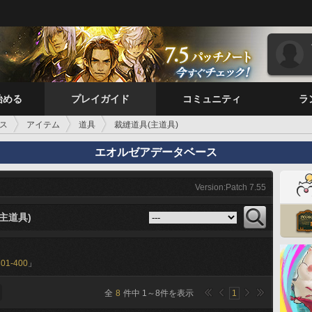
始める
プレイガイド
コミュニティ
ラ
ス
アイテム
道具
裁縫道具(主道具)
エオルゼアデータベース
Version:Patch 7.55
主道具)
301-400
」
全
8
件中
1
～
8
件を表示
1