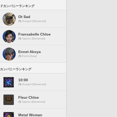
ドカンパニーランキング
Ot Sad
Gungnir [Elemental]
Fransabelle Chloe
Typhon [Elemental]
Ennet Akoya
Fenrir [Gaia]
カンパニーランキング
10:00
Gungnir [Elemental]
Fleur Chloe
Typhon [Elemental]
Metal Woman