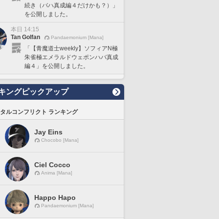
続き（バハ真成編４だけかも？）」
を公開しました。
本日 14:15
Tan Golfan
Pandaemonium [Mana]
「【青魔道士weekly】ソフィアN極
朱雀極エメラルドウェポンハバ真成
編４」を公開しました。
キングピックアップ
タルコンフリクト ランキング
Jay Eins
Chocobo [Mana]
Ciel Cocco
Anima [Mana]
Happo Hapo
Pandaemonium [Mana]