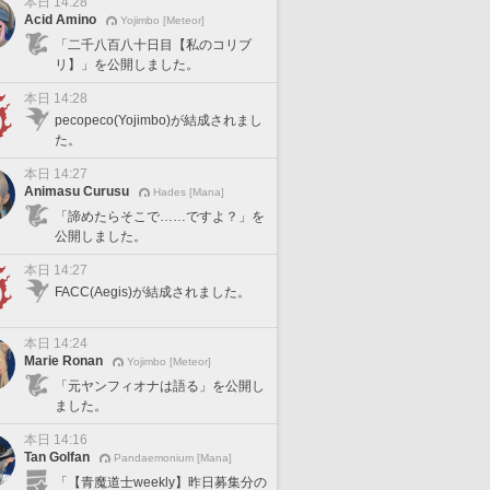
本日 14:28
Acid Amino
Yojimbo [Meteor]
「二千八百八十日目【私のコリブ
リ】」を公開しました。
本日 14:28
pecopeco(Yojimbo)が結成されまし
た。
本日 14:27
Animasu Curusu
Hades [Mana]
「諦めたらそこで……ですよ？」を
公開しました。
本日 14:27
FACC(Aegis)が結成されました。
本日 14:24
Marie Ronan
Yojimbo [Meteor]
「元ヤンフィオナは語る」を公開し
ました。
本日 14:16
Tan Golfan
Pandaemonium [Mana]
「【青魔道士weekly】昨日募集分の