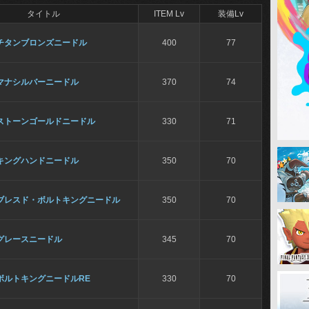
タイトル
ITEM Lv
装備Lv
チタンブロンズニードル
400
77
マナシルバーニードル
370
74
ストーンゴールドニードル
330
71
キングハンドニードル
350
70
ブレスド・ボルトキングニードル
350
70
グレースニードル
345
70
ボルトキングニードルRE
330
70