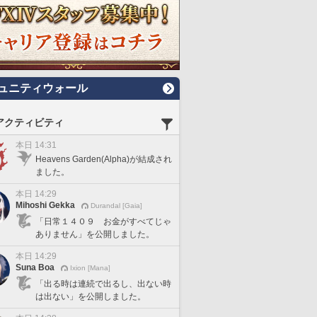
ュニティウォール
アクティビティ
本日 14:31
Heavens Garden(Alpha)が結成され
ました。
本日 14:29
Mihoshi Gekka
Durandal [Gaia]
「日常１４０９ お金がすべてじゃ
ありません」を公開しました。
本日 14:29
Suna Boa
Ixion [Mana]
「出る時は連続で出るし、出ない時
は出ない」を公開しました。