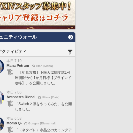
ュニティウォール
アクティビティ
本日 7:10
Mana Petram
Titan [Mana]
「【初見攻略】下限天獄編零式1-4
層 開始から1か月目標【ブラインド
攻略】」を公開しました。
本日 7:06
Antonerra Rionel
Ultima [Gaia]
「Switch２版をやってみた」を公開
しました。
本日 6:58
Momo Q-
Gungnir [Elemental]
「（ネタバレ）水晶公のカミングア