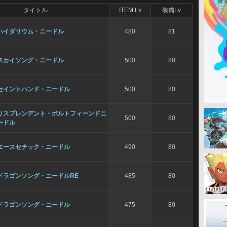
タイトル
ITEM Lv
装備Lv
ハイダリウム・ニードル
480
81
スカイソング・ニードル
500
80
セイントハンド・ニードル
500
80
リスプレンデント・ボルトフィーンドニ
500
80
ードル
エースセチック・ニードル
490
80
ドラゴンソング・ニードルRE
485
80
ドラゴンソング・ニードル
475
80