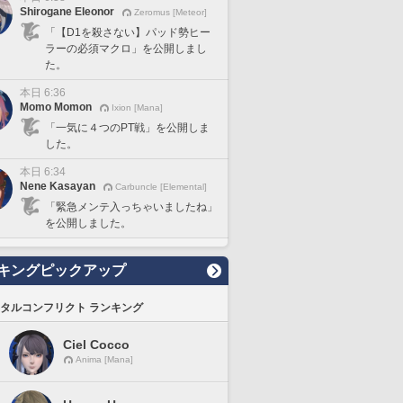
Shirogane Eleonor
Zeromus [Meteor]
「【D1を殺さない】パッド勢ヒー
ラーの必須マクロ」を公開しまし
た。
本日 6:36
Momo Momon
Ixion [Mana]
「一気に４つのPT戦」を公開しま
した。
本日 6:34
Nene Kasayan
Carbuncle [Elemental]
「緊急メンテ入っちゃいましたね」
を公開しました。
キングピックアップ
タルコンフリクト ランキング
Ciel Cocco
Anima [Mana]