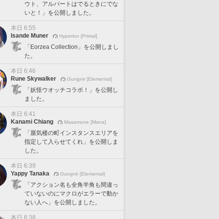
ウト、アルバートはでるときにでな
いと！」を公開しました。
本日 6:55
Isande Muner
Hyperion [Primal]
「Eorzea Collection」を公開しまし
た。
本日 6:46
Rune Skywalker
Gungnir [Elemental]
「妖怪ウオッチコラボ！」を公開し
ました。
本日 6:41
Kanami Chiang
Masamune [Mana]
「蜃気楼の町インスタンスエリアを
指定して入らせてくれ」を公開しま
した。
本日 6:39
Yappy Tanaka
Gungnir [Elemental]
「アクション名も全角半角も間違っ
ていないのにマクロがエラーで動か
ない人へ」を公開しました。
本日 6:38