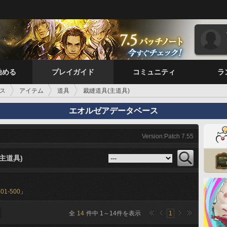
始める
プレイガイド
コミュニティ
ラ
ス
アイテム
道具
裁縫道具(主道具)
エオルゼアデータベース
Version:Patch 7.55
主道具)
401-500
」
全
14
件中
1
～
14
件を表示
1