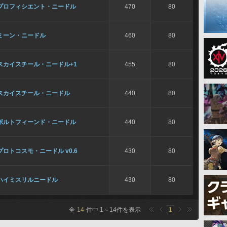
プロフィシエント・ニードル
470
80
ミーン・ニードル
460
80
スカイスチール・ニードル+1
455
80
スカイスチール・ニードル
440
80
ボルトフィーンド・ニードル
440
80
プロトコスモ・ニードル v0.6
430
80
ハイミスリルニードル
430
80
全
14
件中
1
～
14
件を表示
1