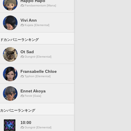
Happo Hapo
Pandaemonium [Mana]
Vivi Ann
Kujata [Elemental]
ドカンパニーランキング
Ot Sad
Gungnir [Elemental]
Fransabelle Chloe
Typhon [Elemental]
Ennet Akoya
Fenrir [Gaia]
カンパニーランキング
10:00
Gungnir [Elemental]