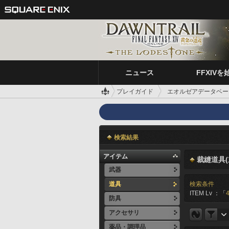
ニュース
FFXIVを
プレイガイド
エオルゼアデータベー
検索結果
アイテム
裁縫道具(
武器
道具
検索条件
ITEM Lv ：「
防具
アクセサリ
薬品・調理品