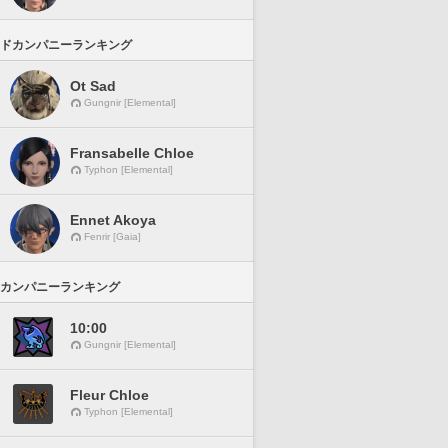
ドカンパニーランキング
Ot Sad
Gungnir [Elemental]
Fransabelle Chloe
Typhon [Elemental]
Ennet Akoya
Fenrir [Gaia]
カンパニーランキング
10:00
Gungnir [Elemental]
Fleur Chloe
Typhon [Elemental]