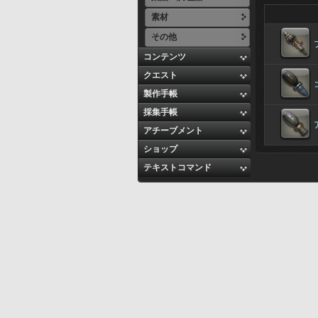
素材
その他
コンテンツ
クエスト
製作手帳
採集手帳
アチーブメント
ショップ
テキストコマンド