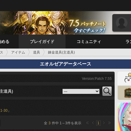
始める
プレイガイド
コミュニティ
ラ
ス
アイテム
道具
錬金道具(主道具)
エオルゼアデータベース
Version:Patch 7.55
主道具)
21-30
」
全
3
件中
1
～
3
件を表示
1