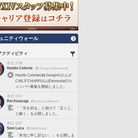
ュニティウォール
アクティビティ
本日 3:08
Hanito Celeste
Gungnir [Elemental]
Hanito Celeste(
Gungnir)さんが
CWLS"CHARFULL(Elemental)"の
メンバー募集を開始しました。
本日 3:07
Rei Kisaragi
Unicorn [Meteor]
「「空を切る」と掛けて「宝くじ」
と解く」を公開しました。
本日 3:07
Sion Luca
Ridill [Gaia]
「本当に申し訳ない。」を公開しま