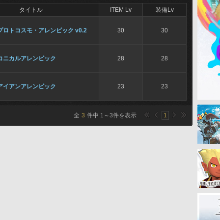
タイトル
ITEM Lv
装備Lv
プロトコスモ・アレンビック v0.2
30
30
コニカルアレンビック
28
28
アイアンアレンビック
23
23
全
3
件中
1
～
3
件を表示
1