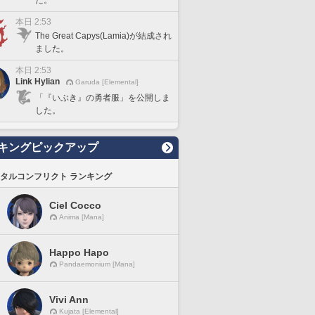
た。
本日 2:53
The Great Capys(Lamia)が結成され
ました。
本日 2:53
Link Hylian
Garuda [Elemental]
「『いぶき』の勇者服」を公開しま
した。
キングピックアップ
タルコンフリクト ランキング
Ciel Cocco
Anima [Mana]
Happo Hapo
Pandaemonium [Mana]
Vivi Ann
Kujata [Elemental]