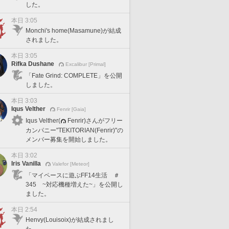
した。
本日 3:05
Monchi's home(Masamune)が結成
されました。
本日 3:05
Rifka Dushane
Excalibur [Primal]
「Fate Grind: COMPLETE」を公開
しました。
本日 3:03
Iqus Velther
Fenrir [Gaia]
Iqus Velther(
Fenrir)さんがフリー
カンパニー"TEKITORIAN(Fenrir)"の
メンバー募集を開始しました。
本日 3:02
Iris Vanilla
Valefor [Meteor]
「マイペースに遊ぶFF14生活 ＃
345 ~対応機種増えた~」を公開し
ました。
本日 2:54
Henvy(Louisoix)が結成されまし