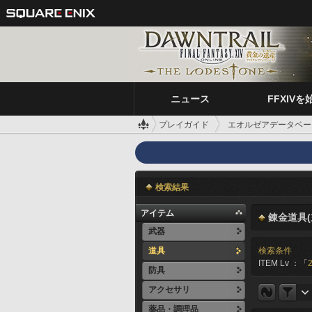
ニュース
FFXIVを
プレイガイド
エオルゼアデータベー
検索結果
アイテム
錬金道具(
武器
道具
検索条件
ITEM Lv ：「
防具
アクセサリ
薬品・調理品