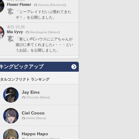
Flower Flower
Garuda [Elemental]
「ニーアレイドだいぶ慣れてきた
ぞ！」を公開しました。
本日 15:26
Mia Vyvy
Mandragora [Meteor]
「新しいFCハウスにニアちゃんが
遊びに来てくれました♪・・・とい
うお話」を公開しました。
キングピックアップ
タルコンフリクト ランキング
Jay Eins
Chocobo [Mana]
Ciel Cocco
Anima [Mana]
Happo Hapo
Pandaemonium [Mana]