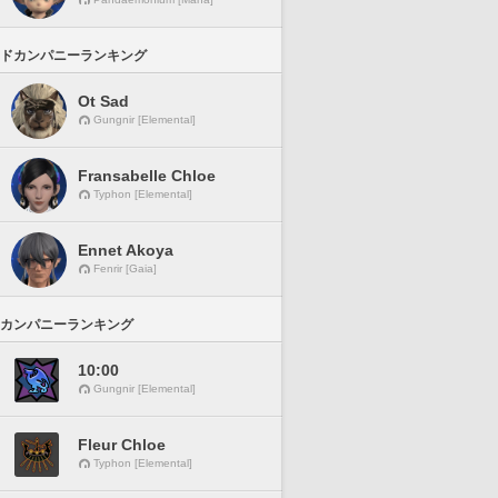
ドカンパニーランキング
Ot Sad
Gungnir [Elemental]
Fransabelle Chloe
Typhon [Elemental]
Ennet Akoya
Fenrir [Gaia]
カンパニーランキング
10:00
Gungnir [Elemental]
Fleur Chloe
Typhon [Elemental]