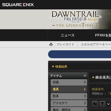
ニュース
FFXIVを
プレイガイド
エオルゼアデータベー
検索結果
アイテム
錬金道具(
武器
道具
検索条件
ITEM Lv ：「
防具
アクセサリ
薬品・調理品