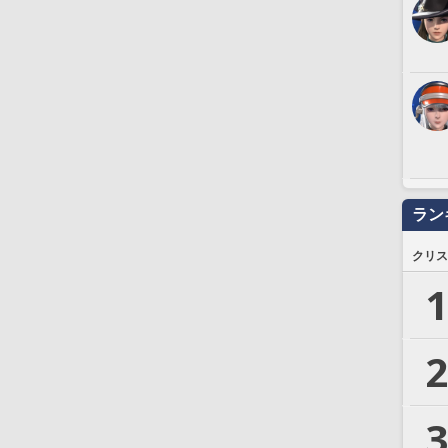
ラン
クリス
1
2
3