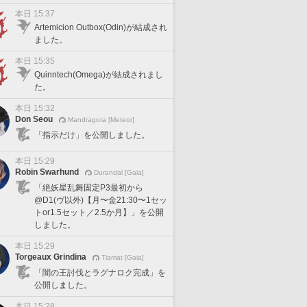
本日 15:37
Artemicion Outbox(Odin)が結成され
ました。
本日 15:35
Quinntech(Omega)が結成されまし
た。
本日 15:32
Don Seou
Mandragora [Meteor]
「指示だけ」を公開しました。
本日 15:29
Robin Swarhund
Durandal [Gaia]
「絶妖星乱舞固定P3最初から
@D1(ヴ以外)【月〜金21:30〜1セッ
トor1.5セット／2.5か月】」を公開
しました。
本日 15:29
Torgeaux Grindina
Tiamat [Gaia]
「闇の王討伐とラグナロク完成」を
公開しました。
本日 15:28