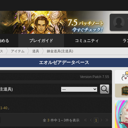
始める
プレイガイド
コミュニティ
ラ
ス
アイテム
道具
錬金道具(主道具)
エオルゼアデータベース
Version:Patch 7.55
主道具)
31-40
」
全
3
件中
1
～
3
件を表示
1