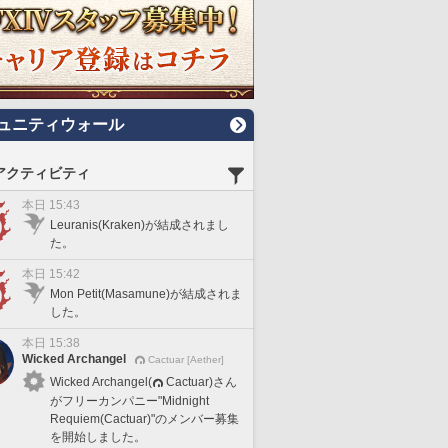
ュニティウォール
アクティビティ
本日 15:43
Leuranis(Kraken)が結成されまし
た。
本日 15:42
Mon Petit(Masamune)が結成されま
した。
本日 15:38
Wicked Archangel
Cactuar [Aether]
Wicked Archangel(
Cactuar)さん
がフリーカンパニー"Midnight
Requiem(Cactuar)"のメンバー募集
を開始しました。