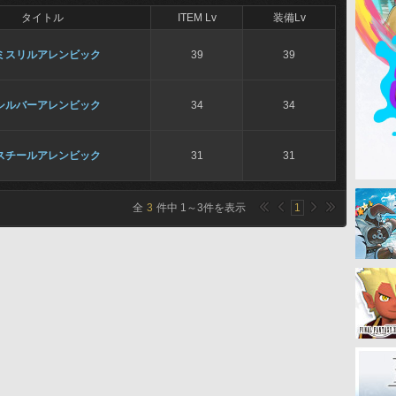
タイトル
ITEM Lv
装備Lv
ミスリルアレンビック
39
39
シルバーアレンビック
34
34
スチールアレンビック
31
31
全
3
件中
1
～
3
件を表示
1