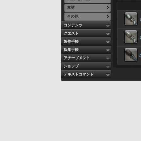
素材
その他
コンテンツ
クエスト
製作手帳
採集手帳
アチーブメント
ショップ
テキストコマンド