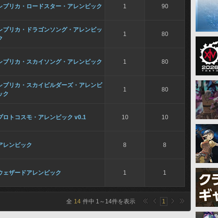
レプリカ・ロードスター・アレンビック
1
90
レプリカ・ドラゴンソング・アレンビッ
1
80
ク
レプリカ・スカイソング・アレンビック
1
80
レプリカ・スカイビルダーズ・アレンビ
1
80
ック
プロトコスモ・アレンビック v0.1
10
10
アレンビック
8
8
ウェザードアレンビック
1
1
全
14
件中
1
～
14
件を表示
1