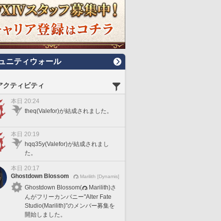
ュニティウォール
アクティビティ
本日 20:24
theq(Valefor)が結成されました。
本日 20:19
hqq35y(Valefor)が結成されまし
た。
本日 20:17
Ghostdown Blossom
Marilith [Dynamis]
Ghostdown Blossom(
Marilith)さ
んがフリーカンパニー"Alter Fate
Studio(Marilith)"のメンバー募集を
開始しました。