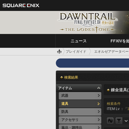
ニュース
FFXIVを
プレイガイド
エオルゼアデータベー
検索結果
アイテム
錬金道具(
武器
道具
検索条件
ITEM Lv ：「
防具
アクセサリ
薬品・調理品