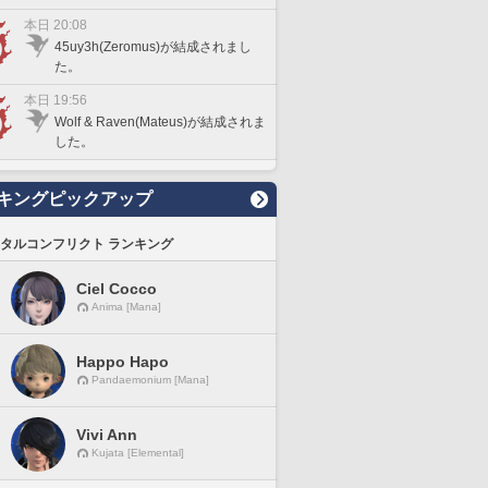
本日 20:08
45uy3h(Zeromus)が結成されまし
た。
本日 19:56
Wolf & Raven(Mateus)が結成されま
した。
キングピックアップ
タルコンフリクト ランキング
Ciel Cocco
Anima [Mana]
Happo Hapo
Pandaemonium [Mana]
Vivi Ann
Kujata [Elemental]