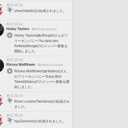
本日 20:16
yhew(Valefor)が結成されました。
本日 20:14
Hailey Taylors
Moogle [Chaos]
Hailey Taylors(
Moogle)さんがフ
リーカンパニー"Au-dela des
Reflets(Moogle)"のメンバー募集を
開始しました。
本日 20:14
Rissea Wallflower
Mateus [Crystal]
Rissea Wallflower(
Mateus)さん
がフリーカンパニー"Early Bird
Talent(Mateus)"のメンバー募集を開
始しました。
本日 20:14
Rose Lunaire(Twintania)が結成され
ました。
本日 20:14
hja(Zeromus)が結成されました。