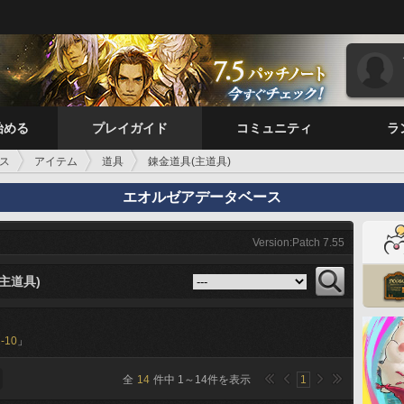
始める
プレイガイド
コミュニティ
ラ
ス
アイテム
道具
錬金道具(主道具)
エオルゼアデータベース
Version:Patch 7.55
主道具)
1-10
」
全
14
件中
1
～
14
件を表示
1