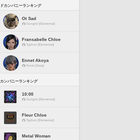
ドカンパニーランキング
Ot Sad
Gungnir [Elemental]
Fransabelle Chloe
Typhon [Elemental]
Ennet Akoya
Fenrir [Gaia]
カンパニーランキング
10:00
Gungnir [Elemental]
Fleur Chloe
Typhon [Elemental]
Metal Woman