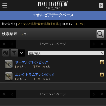
エオルゼアデータベース
検索条件：|
アイテム>道具>錬金道具(主道具)
| ITEM Lv ：
41-50
|
検索結果
（
2
件）
1ページ / 1ページ
サーマルアレンビック
Lv
48～
ITEM Lv
48
エレクトラムアレンビック
Lv
43～
ITEM Lv
43
1ページ / 1ページ