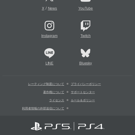
/
X
News
YouTube
Instagram
Twitch
LINE
Bluesky
レーティング制度について
プライバシーポリシー
著作権について
サポートセンター
ライセンス
ルール＆ポリシー
利用者情報の外部送信について