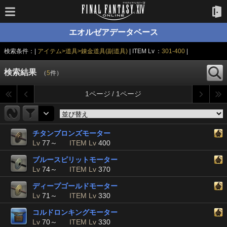
エオルゼアデータベース
検索条件：|
アイテム>道具>錬金道具(副道具)
| ITEM Lv ：
301-400
|
検索結果
（
5
件）
1ページ / 1ページ
チタンブロンズモーター
Lv
77～
ITEM Lv
400
ブルースピリットモーター
Lv
74～
ITEM Lv
370
ディープゴールドモーター
Lv
71～
ITEM Lv
330
コルドロンキングモーター
Lv
70～
ITEM Lv
330