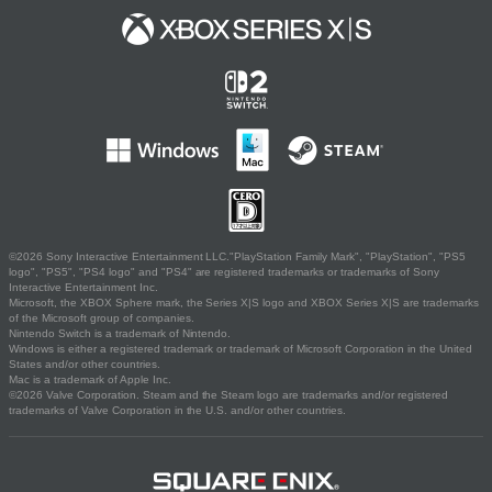
©2026 Sony Interactive Entertainment LLC."PlayStation Family Mark", "PlayStation", "PS5
logo", "PS5", "PS4 logo" and "PS4" are registered trademarks or trademarks of Sony
Interactive Entertainment Inc.
Microsoft, the XBOX Sphere mark, the Series X|S logo and XBOX Series X|S are trademarks
of the Microsoft group of companies.
Nintendo Switch is a trademark of Nintendo.
Windows is either a registered trademark or trademark of Microsoft Corporation in the United
States and/or other countries.
Mac is a trademark of Apple Inc.
©2026 Valve Corporation. Steam and the Steam logo are trademarks and/or registered
trademarks of Valve Corporation in the U.S. and/or other countries.