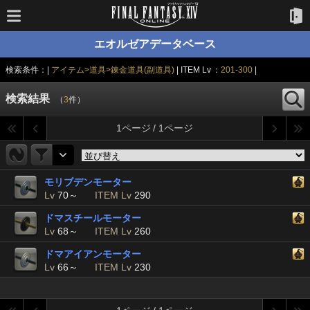
エオルゼアデータベース
検索条件：|
アイテム>道具>錬金道具(副道具)
| ITEM Lv ：
201-300
|
検索結果
（
3
件）
1ページ / 1ページ
モリブデンモーター
Lv
70～
ITEM Lv
290
ドマスチールモーター
Lv
68～
ITEM Lv
260
ドマアイアンモーター
Lv
66～
ITEM Lv
230