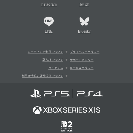
Instagram
Twitch
LINE
Bluesky
レーティング制度について
プライバシーポリシー
著作権について
サポートセンター
ライセンス
ルール＆ポリシー
利用者情報の外部送信について