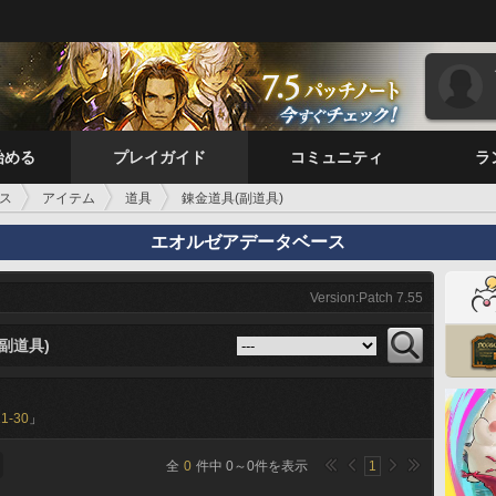
始める
プレイガイド
コミュニティ
ラ
ス
アイテム
道具
錬金道具(副道具)
エオルゼアデータベース
Version:Patch 7.55
副道具)
21-30
」
全
0
件中
0
～
0
件を表示
1