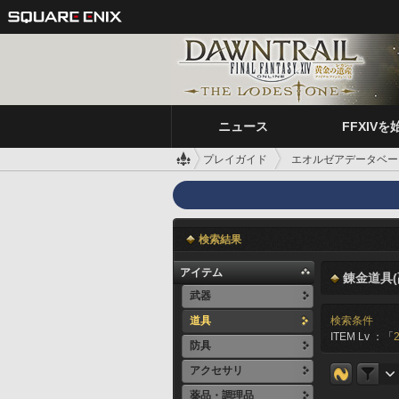
ニュース
FFXIVを
プレイガイド
エオルゼアデータベー
検索結果
アイテム
錬金道具(
武器
道具
検索条件
ITEM Lv ：「
防具
アクセサリ
薬品・調理品