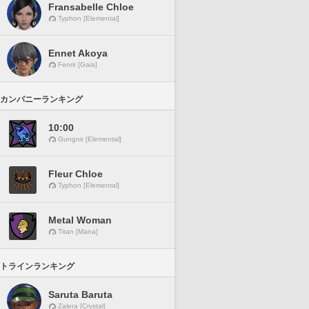
Fransabelle Chloe
Typhon [Elemental]
Ennet Akoya
Fenrir [Gaia]
カンパニーランキング
10:00
Gungnir [Elemental]
Fleur Chloe
Typhon [Elemental]
Metal Woman
Titan [Mana]
トラインランキング
Saruta Baruta
Zalera [Crystal]