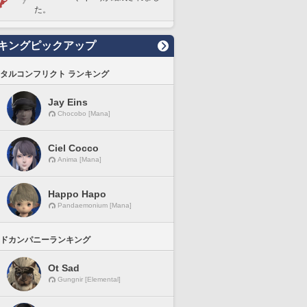
た。
キングピックアップ
タルコンフリクト ランキング
Jay Eins
Chocobo [Mana]
Ciel Cocco
Anima [Mana]
Happo Hapo
Pandaemonium [Mana]
ドカンパニーランキング
Ot Sad
Gungnir [Elemental]