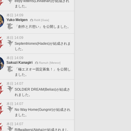
eepy kittens(Leviathan)が結成され
ました。
本日 14:09
Yuko Melgen
Ridill [Gaia]
「創作と片想い」を公開しました。
本日 14:09
Septentriones(Hades)が結成されま
した。
本日 14:09
Sakuzi Kanagiri
Ramuh [Meteor]
「極エヌオー固定募集！」を公開し
ました。
本日 14:07
SOLDIER DREAM(Belias)が結成さ
れました。
本日 14:07
No Way Home(Gungnir)が結成され
ました。
本日 14:07
Riftwalkers(Alpha)が結成されまし