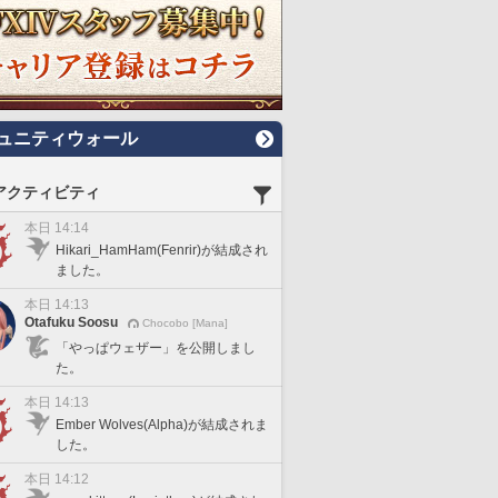
ュニティウォール
アクティビティ
本日 14:14
Hikari_HamHam(Fenrir)が結成され
ました。
本日 14:13
Otafuku Soosu
Chocobo [Mana]
「やっぱウェザー」を公開しまし
た。
本日 14:13
Ember Wolves(Alpha)が結成されま
した。
本日 14:12