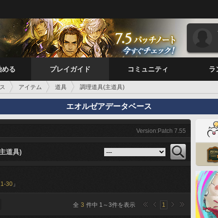
始める
プレイガイド
コミュニティ
ラ
ス
アイテム
道具
調理道具(主道具)
エオルゼアデータベース
Version:Patch 7.55
主道具)
21-30
」
全
3
件中
1
～
3
件を表示
1