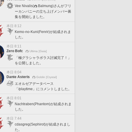
Vee Nivalis(
Balmung)さんがフリ
ーカンパニーの立ち上げメンバー募
集を開始しました。
本日 8:12
Kemo-no-Kuni(Fenrir)が結成されま
した。
本日 8:11
Zero Bofc
Ultima [Gaia]
「極グラシャラボラス討滅完了！」
を公開しました。
本日 8:04
Dante Asteris
Goblin [Crystal]
エオルゼアデータベース
「/playtime」にコメントしました。
本日 8:01
Nachtraben(Phantom)が結成されま
した。
本日 7:44
cdasgreg(Sephirot)が結成されまし
た。