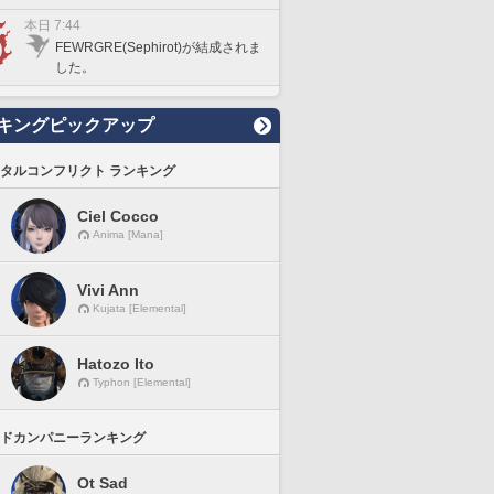
本日 7:44
FEWRGRE(Sephirot)が結成されま
した。
キングピックアップ
タルコンフリクト ランキング
Ciel Cocco
Anima [Mana]
Vivi Ann
Kujata [Elemental]
Hatozo Ito
Typhon [Elemental]
ドカンパニーランキング
Ot Sad