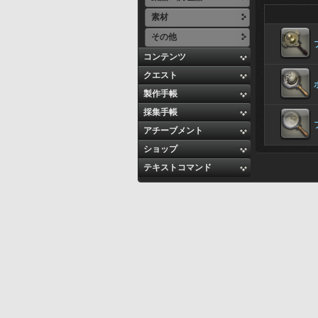
素材
その他
コンテンツ
クエスト
製作手帳
採集手帳
アチーブメント
ショップ
テキストコマンド