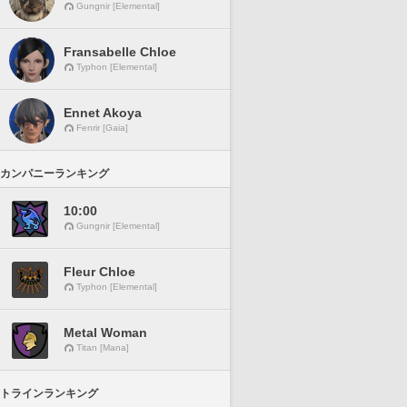
Gungnir [Elemental]
Fransabelle Chloe
Typhon [Elemental]
Ennet Akoya
Fenrir [Gaia]
カンパニーランキング
10:00
Gungnir [Elemental]
Fleur Chloe
Typhon [Elemental]
Metal Woman
Titan [Mana]
トラインランキング