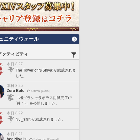
ュニティウォール
アクティビティ
本日 8:27
The Tower of N(Shiva)が結成されま
した。
本日 8:25
Zero Bofc
Ultima [Gaia]
「極グラシャラボラス討滅完了( *
´艸｀)」を公開しました。
本日 8:22
Nu'_'(Ifrit)が結成されました。
本日 8:21
Vee Nivalis
Balmung [Crystal]