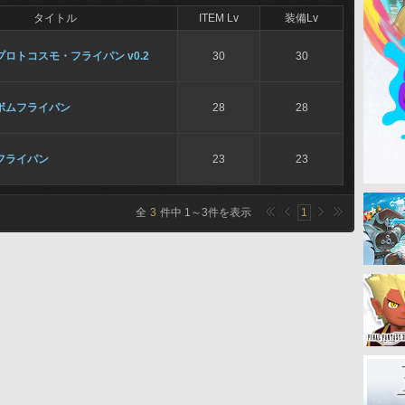
タイトル
ITEM Lv
装備Lv
プロトコスモ・フライパン v0.2
30
30
ボムフライパン
28
28
フライパン
23
23
全
3
件中
1
～
3
件を表示
1