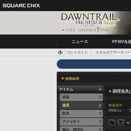
ニュース
FFXIVを
プレイガイド
エオルゼアデータベー
検索結果
アイテム
調理道具(
武器
道具
検索条件
ITEM Lv ：「
防具
アクセサリ
薬品・調理品