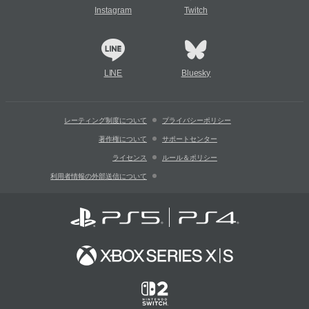
Instagram
Twitch
LINE
Bluesky
レーティング制度について
プライバシーポリシー
著作権について
サポートセンター
ライセンス
ルール＆ポリシー
利用者情報の外部送信について