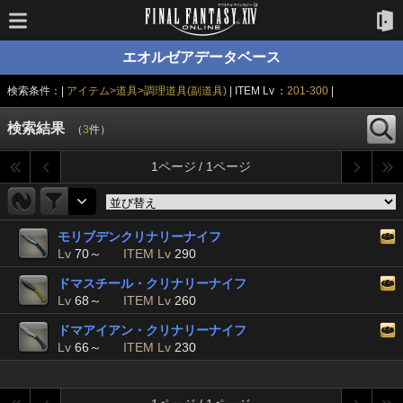
エオルゼアデータベース
検索条件：|
アイテム>道具>調理道具(副道具)
| ITEM Lv ：
201-300
|
検索結果
（
3
件）
1ページ / 1ページ
モリブデンクリナリーナイフ
Lv
70～
ITEM Lv
290
ドマスチール・クリナリーナイフ
Lv
68～
ITEM Lv
260
ドマアイアン・クリナリーナイフ
Lv
66～
ITEM Lv
230