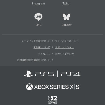
Instagram
Twitch
LINE
Bluesky
レーティング制度について
プライバシーポリシー
著作権について
サポートセンター
ライセンス
ルール＆ポリシー
利用者情報の外部送信について