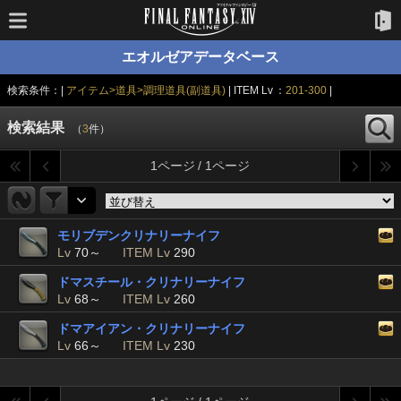
エオルゼアデータベース
検索条件：|
アイテム>道具>調理道具(副道具)
| ITEM Lv ：
201-300
|
検索結果
（
3
件）
1ページ / 1ページ
モリブデンクリナリーナイフ
Lv
70～
ITEM Lv
290
ドマスチール・クリナリーナイフ
Lv
68～
ITEM Lv
260
ドマアイアン・クリナリーナイフ
Lv
66～
ITEM Lv
230