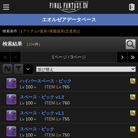
エオルゼアデータベース
検索条件：|
アイテム>道具>採掘道具(主道具)
|
検索結果
（
104
件）
1ページ / 3ページ
ハイパースペース・ピック
Lv
100～
ITEM Lv
765
スペース・ピック v1.2
Lv
100～
ITEM Lv
760
スペース・ピック v1.1
Lv
100～
ITEM Lv
755
スペース・ピック
Lv
100～
ITEM Lv
750