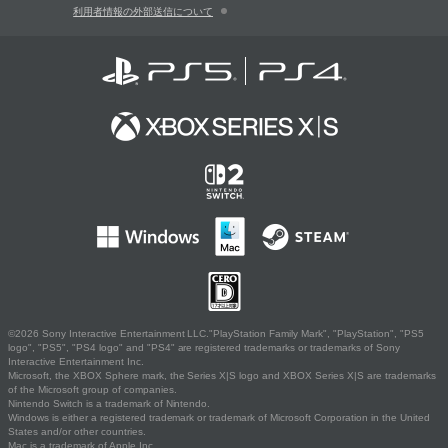
利用者情報の外部送信について
©2026 Sony Interactive Entertainment LLC."PlayStation Family Mark", "PlayStation", "PS5
logo", "PS5", "PS4 logo" and "PS4" are registered trademarks or trademarks of Sony
Interactive Entertainment Inc.
Microsoft, the XBOX Sphere mark, the Series X|S logo and XBOX Series X|S are trademarks
of the Microsoft group of companies.
Nintendo Switch is a trademark of Nintendo.
Windows is either a registered trademark or trademark of Microsoft Corporation in the United
States and/or other countries.
Mac is a trademark of Apple Inc.