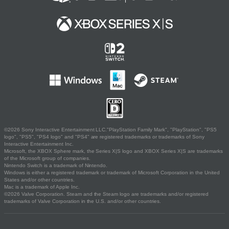
©2026 Sony Interactive Entertainment LLC."PlayStation Family Mark", "PlayStation", "PS5
logo", "PS5", "PS4 logo" and "PS4" are registered trademarks or trademarks of Sony
Interactive Entertainment Inc.
Microsoft, the XBOX Sphere mark, the Series X|S logo and XBOX Series X|S are trademarks
of the Microsoft group of companies.
Nintendo Switch is a trademark of Nintendo.
Windows is either a registered trademark or trademark of Microsoft Corporation in the United
States and/or other countries.
Mac is a trademark of Apple Inc.
©2026 Valve Corporation. Steam and the Steam logo are trademarks and/or registered
trademarks of Valve Corporation in the U.S. and/or other countries.