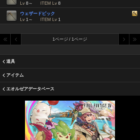
Lv
8～
ITEM Lv
8
ウェザードピック
Lv
1～
ITEM Lv
1
1ページ / 1ページ
道具
アイテム
エオルゼアデータベース