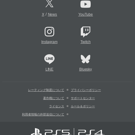
/
X
News
YouTube
Instagram
Twitch
LINE
Bluesky
レーティング制度について
プライバシーポリシー
著作権について
サポートセンター
ライセンス
ルール＆ポリシー
利用者情報の外部送信について