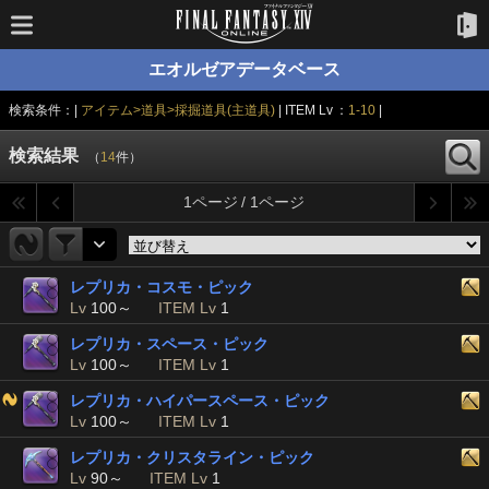
エオルゼアデータベース
検索条件：|
アイテム>道具>採掘道具(主道具)
| ITEM Lv ：
1-10
|
検索結果
（
14
件）
1ページ / 1ページ
レプリカ・コスモ・ピック
Lv
100～
ITEM Lv
1
レプリカ・スペース・ピック
Lv
100～
ITEM Lv
1
レプリカ・ハイパースペース・ピック
Lv
100～
ITEM Lv
1
レプリカ・クリスタライン・ピック
Lv
90～
ITEM Lv
1