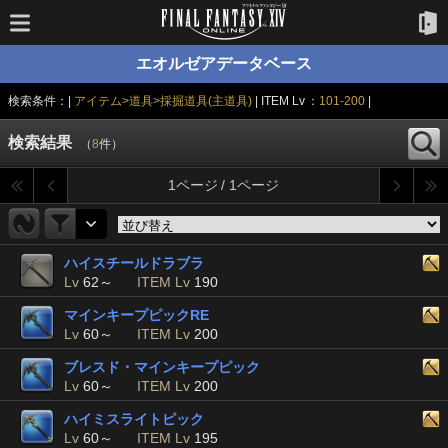
エオルゼアデータベース
検索条件：|
アイテム>道具>採掘道具(主道具)
| ITEM Lv ：
101-200
|
検索結果
（
8
件）
1ページ / 1ページ
ハイスチールドラブラ
Lv
62～
ITEM Lv
190
マインキープピックRE
Lv
60～
ITEM Lv
200
ブレスド・マインキープピック
Lv
60～
ITEM Lv
200
ハイミスライトピック
Lv
60～
ITEM Lv
195