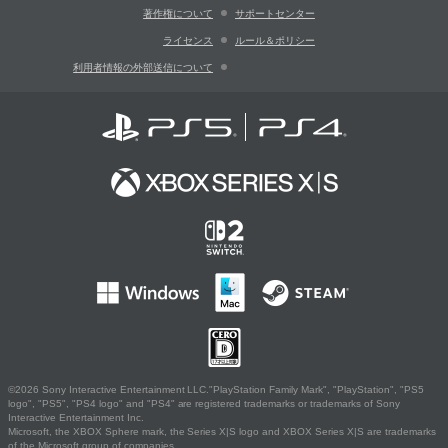
著作権について
サポートセンター
ライセンス
ルール＆ポリシー
利用者情報の外部送信について
©2026 Sony Interactive Entertainment LLC."PlayStation Family Mark", "PlayStation", "PS5
logo", "PS5", "PS4 logo" and "PS4" are registered trademarks or trademarks of Sony
Interactive Entertainment Inc.
Microsoft, the XBOX Sphere mark, the Series X|S logo and XBOX Series X|S are trademarks
of the Microsoft group of companies.