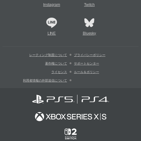
Instagram
Twitch
LINE
Bluesky
レーティング制度について
プライバシーポリシー
著作権について
サポートセンター
ライセンス
ルール＆ポリシー
利用者情報の外部送信について