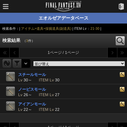
エオルゼアデータベース
検索条件：|
アイテム>道具>採掘道具(副道具)
| ITEM Lv ：
21-30
|
検索結果
（
3
件）
1ページ / 1ページ
スチールモール
Lv
30～
ITEM Lv
30
ノービスモール
Lv
26～
ITEM Lv
27
アイアンモール
Lv
22～
ITEM Lv
22