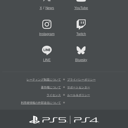
/
X
News
YouTube
Instagram
Twitch
LINE
Bluesky
レーティング制度について
プライバシーポリシー
著作権について
サポートセンター
ライセンス
ルール＆ポリシー
利用者情報の外部送信について