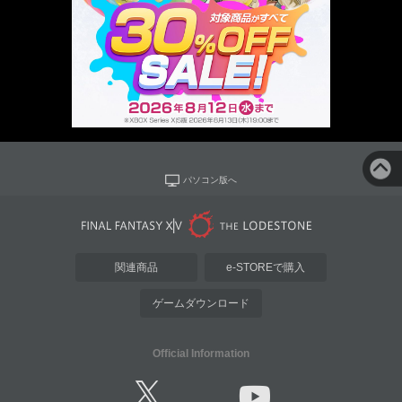
パソコン版へ
関連商品
e-STOREで購入
ゲームダウンロード
Official Information