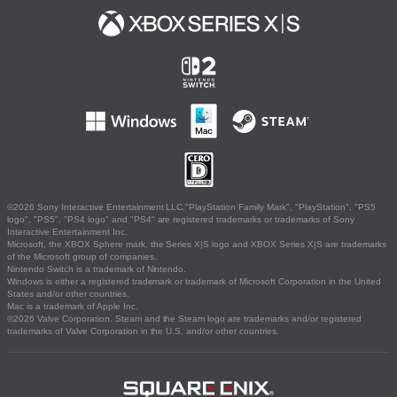
©2026 Sony Interactive Entertainment LLC."PlayStation Family Mark", "PlayStation", "PS5
logo", "PS5", "PS4 logo" and "PS4" are registered trademarks or trademarks of Sony
Interactive Entertainment Inc.
Microsoft, the XBOX Sphere mark, the Series X|S logo and XBOX Series X|S are trademarks
of the Microsoft group of companies.
Nintendo Switch is a trademark of Nintendo.
Windows is either a registered trademark or trademark of Microsoft Corporation in the United
States and/or other countries.
Mac is a trademark of Apple Inc.
©2026 Valve Corporation. Steam and the Steam logo are trademarks and/or registered
trademarks of Valve Corporation in the U.S. and/or other countries.