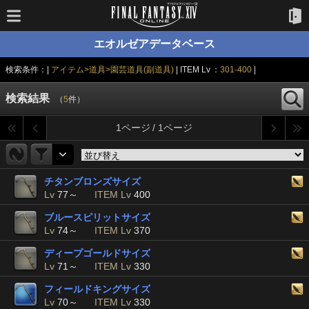
エオルゼアデータベース
検索条件：|
アイテム>道具>園芸道具(副道具)
| ITEM Lv ：
301-400
|
検索結果
（
5
件）
1ページ / 1ページ
チタンブロンズサイズ
Lv
77～
ITEM Lv
400
ブルースピリットサイズ
Lv
74～
ITEM Lv
370
ディープゴールドサイズ
Lv
71～
ITEM Lv
330
フィールドキングサイズ
Lv
70～
ITEM Lv
330