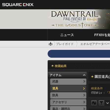
ニュース
FFXIVを
プレイガイド
エオルゼアデータベー
検索結果
アイテム
園芸道具(
武器
道具
検索条件
ITEM Lv ：「
7
防具
アクセサリ
薬品・調理品