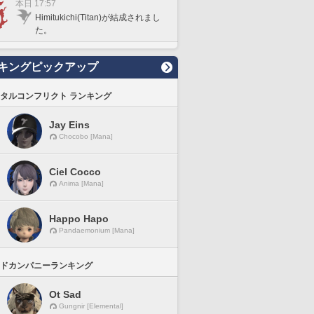
本日 17:57
Himitukichi(Titan)が結成されまし
た。
キングピックアップ
タルコンフリクト ランキング
Jay Eins
Chocobo [Mana]
Ciel Cocco
Anima [Mana]
Happo Hapo
Pandaemonium [Mana]
ドカンパニーランキング
Ot Sad
Gungnir [Elemental]