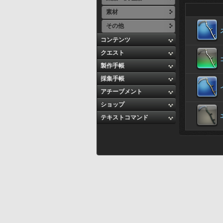
素材
その他
コンテンツ
クエスト
製作手帳
採集手帳
アチーブメント
ショップ
テキストコマンド