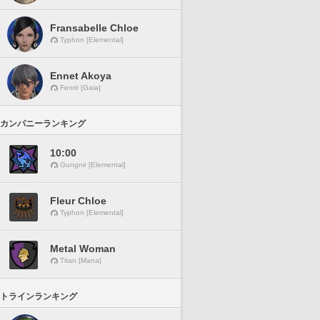
Fransabelle Chloe
Typhon [Elemental]
Ennet Akoya
Fenrir [Gaia]
カンパニーランキング
10:00
Gungnir [Elemental]
Fleur Chloe
Typhon [Elemental]
Metal Woman
Titan [Mana]
トラインランキング