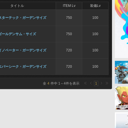
タイトル
ITEM Lv
装備Lv
スターテック・ガーデンサイズ
750
100
ゴールデンサム・サイズ
750
100
イノベーター・ガーデンサイズ
720
100
エバーシーク・ガーデンサイズ
720
100
全
4
件中
1
～
4
件を表示
1