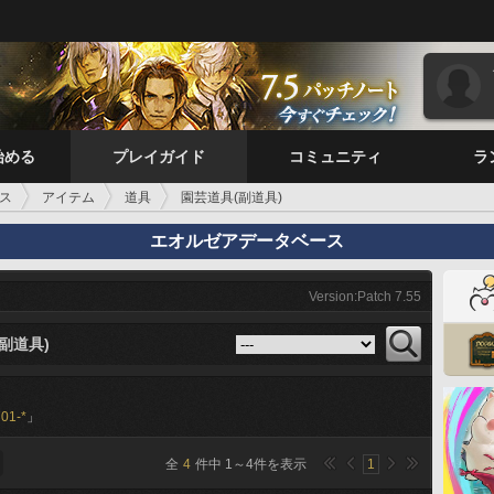
始める
プレイガイド
コミュニティ
ラ
ス
アイテム
道具
園芸道具(副道具)
エオルゼアデータベース
Version:Patch 7.55
副道具)
01-*
」
全
4
件中
1
～
4
件を表示
1