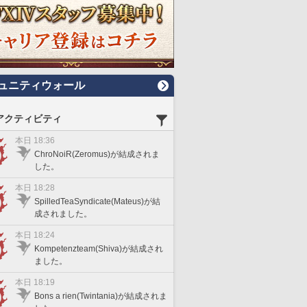
ュニティウォール
アクティビティ
本日 18:36
ChroNoiR(Zeromus)が結成されま
した。
本日 18:28
SpilledTeaSyndicate(Mateus)が結
成されました。
本日 18:24
Kompetenzteam(Shiva)が結成され
ました。
本日 18:19
Bons a rien(Twintania)が結成されま