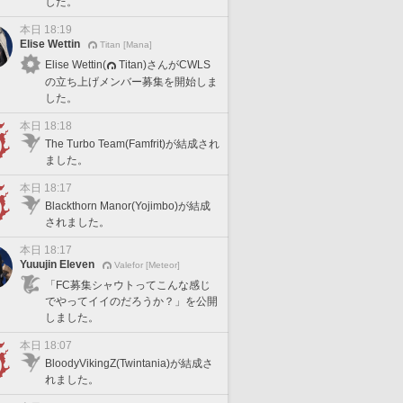
した。
本日 18:19
Elise Wettin
Titan [Mana]
Elise Wettin(
Titan)さんがCWLS
の立ち上げメンバー募集を開始しま
した。
本日 18:18
The Turbo Team(Famfrit)が結成され
ました。
本日 18:17
Blackthorn Manor(Yojimbo)が結成
されました。
本日 18:17
Yuuujin Eleven
Valefor [Meteor]
「FC募集シャウトってこんな感じ
でやってイイのだろうか？」を公開
しました。
本日 18:07
BloodyVikingZ(Twintania)が結成さ
れました。