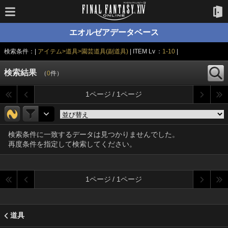
エオルゼアデータベース
検索条件：|
アイテム>道具>園芸道具(副道具)
| ITEM Lv ：
1-10
|
検索結果
（
0
件）
1ページ / 1ページ
検索条件に一致するデータは見つかりませんでした。
再度条件を指定して検索してください。
1ページ / 1ページ
道具