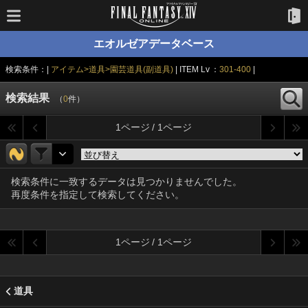
エオルゼアデータベース
検索条件：|
アイテム>道具>園芸道具(副道具)
| ITEM Lv ：
301-400
|
検索結果
（
0
件）
1ページ / 1ページ
検索条件に一致するデータは見つかりませんでした。
再度条件を指定して検索してください。
1ページ / 1ページ
道具