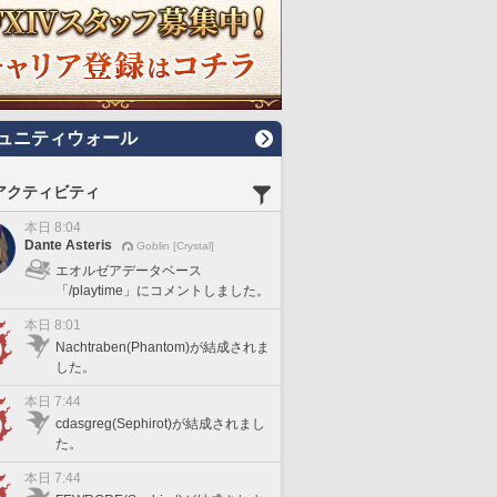
ュニティウォール
アクティビティ
本日 8:04
Dante Asteris
Goblin [Crystal]
エオルゼアデータベース
「/playtime」にコメントしました。
本日 8:01
Nachtraben(Phantom)が結成されま
した。
本日 7:44
cdasgreg(Sephirot)が結成されまし
た。
本日 7:44