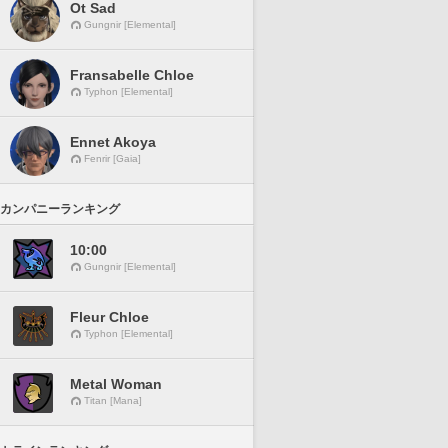
Ot Sad
Gungnir [Elemental]
Fransabelle Chloe
Typhon [Elemental]
Ennet Akoya
Fenrir [Gaia]
カンパニーランキング
10:00
Gungnir [Elemental]
Fleur Chloe
Typhon [Elemental]
Metal Woman
Titan [Mana]