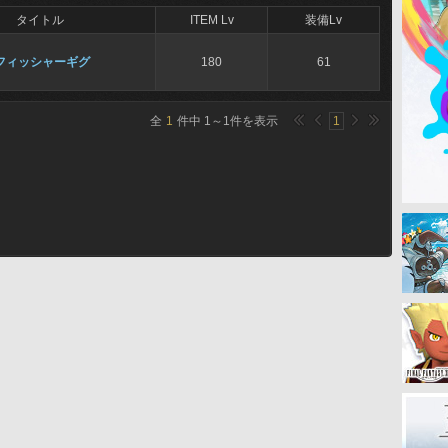
タイトル
ITEM Lv
装備Lv
フィッシャーギグ
180
61
全
1
件中
1
～
1
件を表示
1