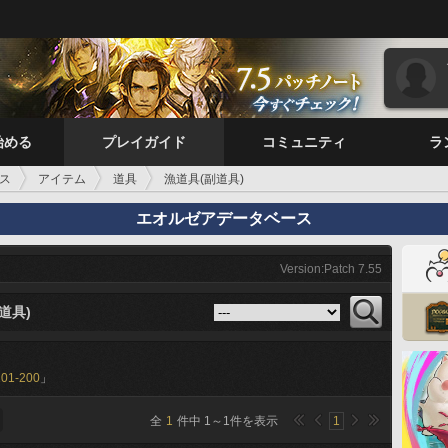
始める
プレイガイド
コミュニティ
ラ
ス
アイテム
道具
漁道具(副道具)
エオルゼアデータベース
Version:Patch 7.55
道具)
101-200
」
全
1
件中
1
～
1
件を表示
1