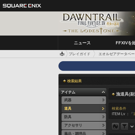
ニュース
FFXIVを
プレイガイド
エオルゼアデータベー
検索結果
アイテム
漁道具(副
武器
道具
検索条件
ITEM Lv ：「
防具
アクセサリ
薬品・調理品