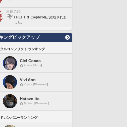
本日 7:35
FREHTRH(Sephirot)が結成されま
した。
キングピックアップ
タルコンフリクト ランキング
Ciel Cocco
Anima [Mana]
Vivi Ann
Kujata [Elemental]
Hatozo Ito
Typhon [Elemental]
ドカンパニーランキング