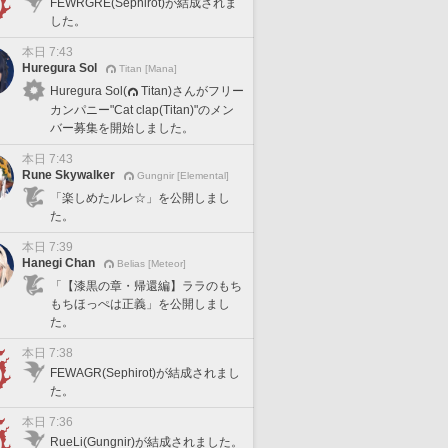
FEWRGRE(Sephirot)が結成されま
した。
本日 7:43
Huregura Sol
Titan [Mana]
Huregura Sol(
Titan)さんがフリー
カンパニー"Cat clap(Titan)"のメン
バー募集を開始しました。
本日 7:43
Rune Skywalker
Gungnir [Elemental]
「楽しめたルレ☆」を公開しまし
た。
本日 7:39
Hanegi Chan
Belias [Meteor]
「【漆黒の章・帰還編】ララのもち
もちほっぺは正義」を公開しまし
た。
本日 7:38
FEWAGR(Sephirot)が結成されまし
た。
本日 7:36
RueLi(Gungnir)が結成されました。