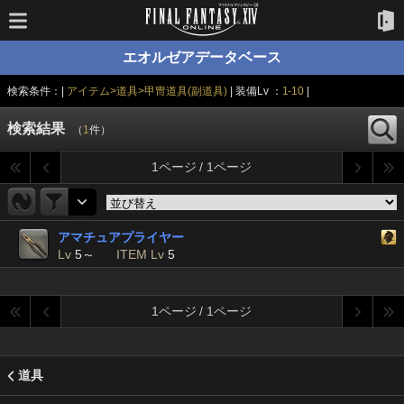
エオルゼアデータベース
検索条件：|
アイテム>道具>甲冑道具(副道具)
| 装備Lv ：
1-10
|
検索結果
（
1
件）
1ページ / 1ページ
アマチュアプライヤー
Lv
5～
ITEM Lv
5
1ページ / 1ページ
道具