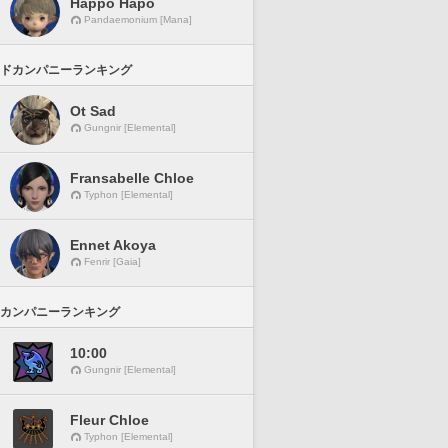
Happo Hapo
Pandaemonium [Mana]
ドカンパニーランキング
Ot Sad
Gungnir [Elemental]
Fransabelle Chloe
Typhon [Elemental]
Ennet Akoya
Fenrir [Gaia]
カンパニーランキング
10:00
Gungnir [Elemental]
Fleur Chloe
Typhon [Elemental]