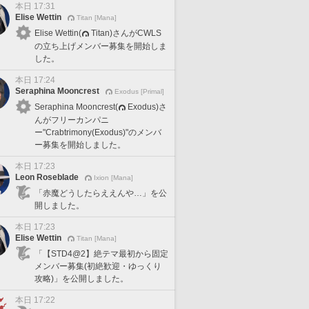
本日 17:31
Elise Wettin
Titan [Mana]
Elise Wettin(
Titan)さんがCWLS
の立ち上げメンバー募集を開始しま
した。
本日 17:24
Seraphina Mooncrest
Exodus [Primal]
Seraphina Mooncrest(
Exodus)さ
んがフリーカンパニ
ー"Crabtrimony(Exodus)"のメンバ
ー募集を開始しました。
本日 17:23
Leon Roseblade
Ixion [Mana]
「赤魔どうしたらええんや…」を公
開しました。
本日 17:23
Elise Wettin
Titan [Mana]
「【STD4@2】絶テマ最初から固定
メンバー募集(初絶歓迎・ゆっくり
攻略)」を公開しました。
本日 17:22