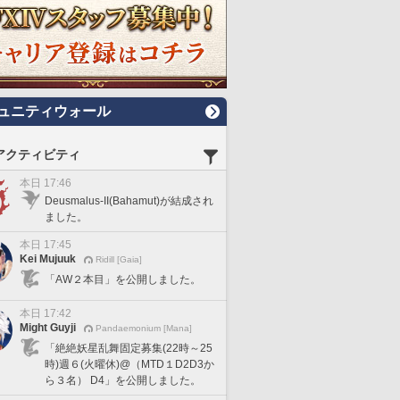
ュニティウォール
アクティビティ
本日 17:46
Deusmalus-II(Bahamut)が結成され
ました。
本日 17:45
Kei Mujuuk
Ridill [Gaia]
「AW２本目」を公開しました。
本日 17:42
Might Guyji
Pandaemonium [Mana]
「絶絶妖星乱舞固定募集(22時～25
時)週６(火曜休)@（MTD１D2D3か
ら３名） D4」を公開しました。