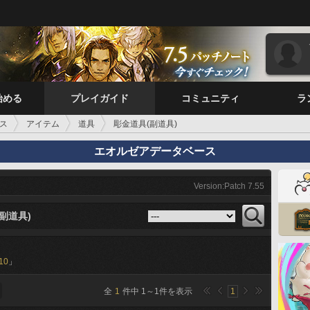
始める
プレイガイド
コミュニティ
ラ
ス
アイテム
道具
彫金道具(副道具)
エオルゼアデータベース
Version:Patch 7.55
副道具)
10
」
全
1
件中
1
～
1
件を表示
1