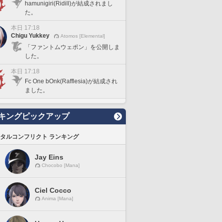
hamunigiri(Ridill)が結成されまし
た。
本日 17:18
Chigu Yukkey
Atomos [Elemental]
「ファントムウェポン」を公開しま
した。
本日 17:18
Fc One bOnk(Rafflesia)が結成され
ました。
キングピックアップ
タルコンフリクト ランキング
Jay Eins
Chocobo [Mana]
Ciel Cocco
Anima [Mana]