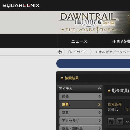
ニュース
FFXIVを
プレイガイド
エオルゼアデータベー
検索結果
アイテム
彫金道具(
武器
道具
検索条件
装備Lv ：「
1-
防具
アクセサリ
薬品・調理品