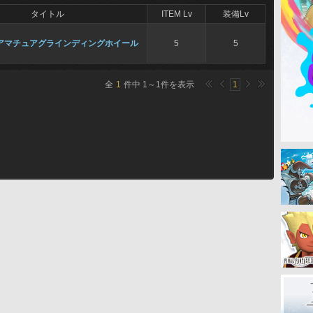
タイトル
ITEM Lv
装備Lv
アマチュアグラインディングホイール
5
5
全
1
件中
1
～
1
件を表示
1