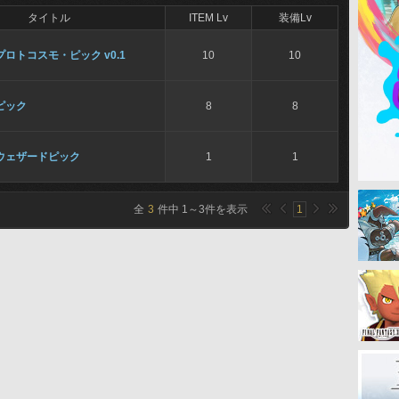
タイトル
ITEM Lv
装備Lv
プロトコスモ・ピック v0.1
10
10
ピック
8
8
ウェザードピック
1
1
全
3
件中
1
～
3
件を表示
1