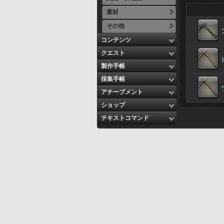
素材
その他
コンテンツ
クエスト
製作手帳
採集手帳
アチーブメント
ショップ
テキストコマンド