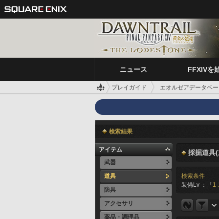
ニュース
FFXIVを
プレイガイド
エオルゼアデータベー
検索結果
アイテム
採掘道具(
武器
道具
検索条件
装備Lv ：「
1-
防具
アクセサリ
薬品・調理品