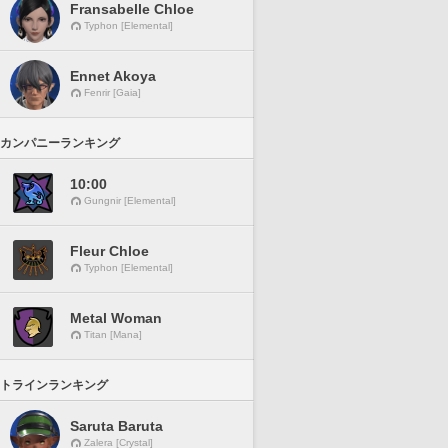
Fransabelle Chloe
Typhon [Elemental]
Ennet Akoya
Fenrir [Gaia]
カンパニーランキング
10:00
Gungnir [Elemental]
Fleur Chloe
Typhon [Elemental]
Metal Woman
Titan [Mana]
トラインランキング
Saruta Baruta
Zalera [Crystal]