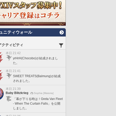
ュニティウォール
アクティビティ
本日 21:42
yrHrH(Chocobo)が結成されまし
た。
本日 21:41
SWEET TREATS(Balmung)が結成
されました。
本日 21:39
Baby Blitzkrieg
Sophia [Materia]
「幕が下りる時は！Greta Van Fleet
- When The Curtain Falls」を公開
しました。