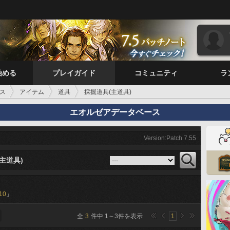
始める
プレイガイド
コミュニティ
ラ
ス
アイテム
道具
採掘道具(主道具)
エオルゼアデータベース
Version:Patch 7.55
主道具)
10
」
全
3
件中
1
～
3
件を表示
1