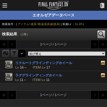
エオルゼアデータベース
検索条件：|
アイテム>道具>彫金道具(副道具)
| 装備Lv ：
11-20
|
検索結果
（
2
件）
1ページ / 1ページ
リクルートグラインディングホイール
Lv
16～
ITEM Lv
17
ラググラインディングホイール
Lv
11～
ITEM Lv
11
1ページ / 1ページ