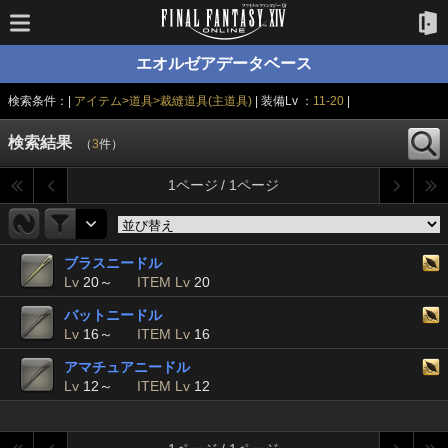
エオルゼアデータベース
検索条件：|
アイテム>道具>裁縫道具(主道具)
| 装備Lv ：
11-20
|
検索結果
（
3
件）
1ページ / 1ページ
ブラスニードル
Lv
20～
ITEM Lv
20
バットニードル
Lv
16～
ITEM Lv
16
アマチュアニードル
Lv
12～
ITEM Lv
12