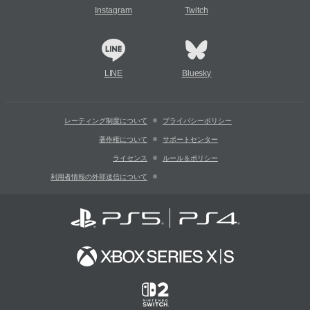
Instagram
Twitch
LINE
Bluesky
レーティング制度について
プライバシーポリシー
著作権について
サポートセンター
ライセンス
ルール＆ポリシー
利用者情報の外部送信について