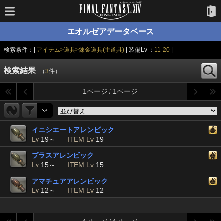
エオルゼアデータベース
検索条件：|
アイテム>道具>錬金道具(主道具)
| 装備Lv ：
11-20
|
検索結果
（
3
件）
1ページ / 1ページ
イニシエートアレンビック
Lv
19～
ITEM Lv
19
ブラスアレンビック
Lv
15～
ITEM Lv
15
アマチュアアレンビック
Lv
12～
ITEM Lv
12